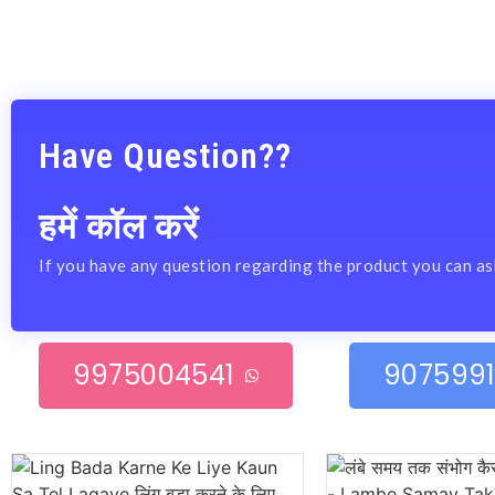
Have Question??
हमें कॉल करें
If you have any question regarding the product you can as
9975004541
9075991