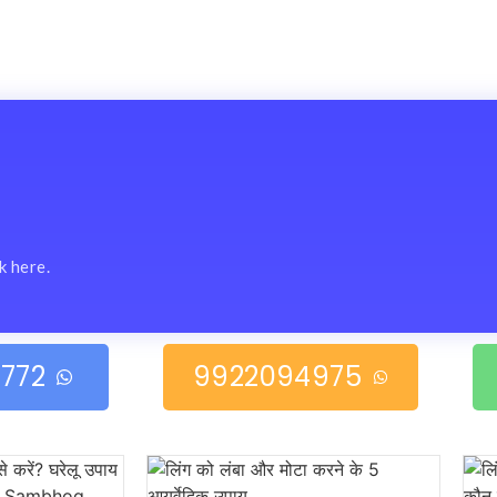
k here.
772
9922094975