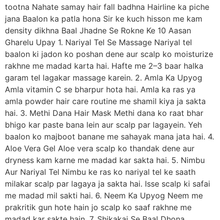
tootna Nahate samay hair fall badhna Hairline ka piche
jana Baalon ka patla hona Sir ke kuch hisson me kam
density dikhna Baal Jhadne Se Rokne Ke 10 Aasan
Gharelu Upay 1. Nariyal Tel Se Massage Nariyal tel
baalon ki jadon ko poshan dene aur scalp ko moisturize
rakhne me madad karta hai. Hafte me 2–3 baar halka
garam tel lagakar massage karein. 2. Amla Ka Upyog
Amla vitamin C se bharpur hota hai. Amla ka ras ya
amla powder hair care routine me shamil kiya ja sakta
hai. 3. Methi Dana Hair Mask Methi dana ko raat bhar
bhigo kar paste bana lein aur scalp par lagayein. Yeh
baalon ko majboot banane me sahayak mana jata hai. 4.
Aloe Vera Gel Aloe vera scalp ko thandak dene aur
dryness kam karne me madad kar sakta hai. 5. Nimbu
Aur Nariyal Tel Nimbu ke ras ko nariyal tel ke saath
milakar scalp par lagaya ja sakta hai. Isse scalp ki safai
me madad mil sakti hai. 6. Neem Ka Upyog Neem me
prakritik gun hote hain jo scalp ko saaf rakhne me
madad kar sakte hain. 7. Shikakai Se Baal Dhona