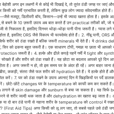
 बेहोशी अगर इन लक्षणों में से कोई भी दिखाई दे, तो तुरंत ठंडी जगह पर जाएं औ
र किसी को गर्मी प्रभावित करती है, लेकिन कुछ लोग ज्यादा संवेदनशील होते हैं।
हैं—जैसे मजदूर, डिलीवरी बॉय, किसान—उन्हें भी ज्यादा खतरा होता है। इसके अ
ू से बचने के 10 ज़रूरी उपाय अब बात करते हैं उन practical तरीकों की, जो सच 
 तेजी से निकलता है, इसलिए दिनभर थोड़ा-थोड़ा पानी पीना जरूरी है। प्यास लग
ी होता है, इसलिए ORS जैसे विकल्प भी फायदेमंद होते हैं। 2. नींबू पानी, ORS
न सिर्फ शरीर को ठंडा रखते हैं बल्कि जरूरी minerals भी देते हैं। ये drinks
ं, सिर को ढकना बहुत जरूरी है। एक साधारण टोपी, गमछा या छाता भी आपको सी
ion जरूरी है। 4. हल्के और ढीले कपड़े पहनें गर्मी में tight और synthe
ना सोखते हैं और शरीर को ठंडा रखते हैं। यह छोटा सा बदलाव आपको पूरे दि
 होता है। अगर जरूरी न हो, तो इस समय घर के अंदर ही रहें। अगर बाहर जाना ह
, ककड़ी, संतरा जैसे फल शरीर को hydration देते हैं। ये हल्के होते हैं और
मिल करें। 7. घर को ठंडा रखने के उपाय अपनाएं दिन में खिड़कियों पर पर्दे ड
रें। छोटे-छोटे changes घर के temperature को काफी कम कर सकते हैं। 8
een लगाने से skin damage और sunburn से बचा जा सकता है। यह सिर्फ beau
vity करने से शरीर जल्दी थक जाता है और dehydration का खतरा बढ़ जाता है
 में एक या दो बार ठंडे पानी से नहाना शरीर के temperature को control मे
ं? (First Aid Tips) अगर किसी को लू लग जाए, तो सबसे पहले उसे ठंडी जगह