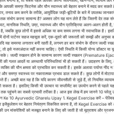
बेहतर बनाना है, तो सबसे पहले आपको अपनी जीवनशैली, खान-पान, व्यायाम और मा
के आपकी समग्र फिटनेस और यौन स्वास्थ्य को बेहतर बनाने में मदद कर सकते 
र, तनाव कम करने के तरीके, आयुर्वेदिक जड़ी-बूटियों के बारे में उपलब्ध जानकारी
क संभोग करना सामान्य है? अक्सर लोग यह मान लेते हैं कि जितनी देर तक संभ
नावट, मानसिक स्थिति, उम्र, स्वास्थ्य और यौन प्रतिक्रिया अलग-अलग होती है
ा है, जबकि कुछ लोगों में इससे अधिक या कम समय लगना भी स्वाभाविक है। इ
ं दोनों पार्टनर सहज महसूस करें, एक-दूसरे की जरूरतों को समझें और अनुभ
कि यदि यह समस्या लगातार बनी रहती है, लगभग हर बार संभोग के दौरान जल्दी 
है, तो इसे नजरअंदाज नहीं करना चाहिए। ऐसी स्थिति में किसी योग्य डॉक्टर या 
ा सके। जल्दी स्खलन होने के सामान्य कारण जल्दी स्खलन (Premature Ejacula
ी की गलत आदतें या अस्थायी परिस्थितियां भी हो सकती हैं। उदाहरण के लिए, अत
क्ति की यौन क्षमता को प्रभावित कर सकती है। इसके अलावा पर्याप्त नींद न ल
र समग्र स्वास्थ्य पर नकारात्मक प्रभाव डाल सकते हैं। कुछ लोगों में मोटापा,
ते हैं। अच्छी बात यह है कि यदि कारण जीवनशैली से जुड़े हैं, तो नियमित व्याया
 सकता है। इसलिए किसी भी उपचार या सप्लीमेंट का उपयोग करने से पहले यह
न तक पहुंचने का सबसे प्रभावी तरीका है। आज इस लेख में हम जानने 10 घरेल
संभोग Ke 10 Ayurvedic Gharelu Upay 1. Kegel Exercise करें – पेल्विक म
 और इजैकुलेशन पर बेहतर नियंत्रण विकसित करना है, तो Kegel Exercise को 
न मांसपेशियों को मजबूत बनाने के लिए की जाती है जो मूत्राशय और प्रजनन अं