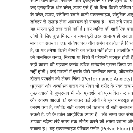
अपनी यौन क्षमता, स्टैमिना और इजैकुलेशन पर नियंत्रण को 
कई प्राकृतिक और घरेलू उपाय ऐसे हैं जो बिना किसी जोखिम 
के घरेलू उपाय, स्टैमिना बढ़ाने वाली एक्सरसाइज, संतुलित आहा
डॉक्टर से सलाह लेना आवश्यक हो सकता है। क्या लंबे समय त
यह धारणा पूरी तरह सही नहीं है। हर व्यक्ति की शारीरिक ब
लोगों के लिए कुछ मिनट का समय पूरी तरह सामान्य हो सकत
माना जा सकता। एक संतोषजनक यौन संबंध वह होता है जिसमे
है, तो यह हमेशा किसी बीमारी का संकेत नहीं होता। हालां
को मानसिक तनाव, निराशा या रिश्ते में परेशानी महसूस होती 
सही कारण की पहचान करके उचित मार्गदर्शन प्राप्त किया ज
नहीं होती। कई मामलों में इसके पीछे मानसिक तनाव, जीवनशैल
दौरान प्रदर्शन को लेकर चिंता (Performance Anxiety) व्य
धूम्रपान और अत्यधिक शराब का सेवन भी शरीर के रक्त संचार औ
कुछ दवाओं के दुष्प्रभाव भी यौन प्रदर्शन को प्रभावित कर सक
और स्वस्थ आदतों को अपनाकर कई लोगों को सुधार महसूस हो
कारण क्या है, क्योंकि सही कारण की पहचान ही सही समाधा
सकते है. जो के हर्बल आयुर्वेदिक उपाय है. लंबे समय तक 
आपका उद्देश्य लंबे समय तक संभोग करने की क्षमता बढ़ाना
सकता है। यह एक्सरसाइज पेल्विक फ्लोर (Pelvic Floor) की उ