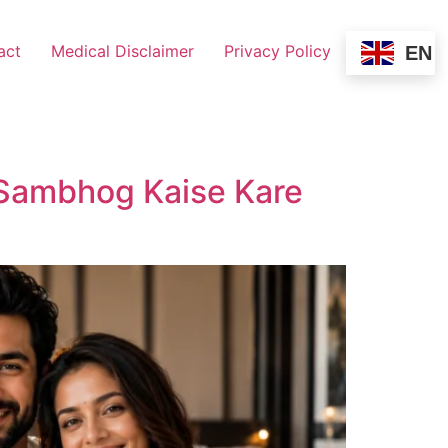
act
Medical Disclaimer
Privacy Policy
EN
ak Sambhog Kaise Kare