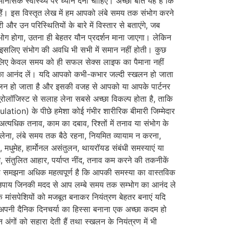
नसिक स्वास्थ्य पर ध्यान देना चाहिए। अच्छी बात यह है कि
हैं। इस विस्तृत लेख में हम आपको लंबे समय तक संभोग करने
 और उन परिस्थितियों के बारे में विस्तार से बताएंगे, जब
ोग होगा, उतना ही बेहतर यौन प्रदर्शन माना जाएगा। लेकिन
, इसलिए संभोग की अवधि भी सभी में समान नहीं होती। कुछ
सलिए केवल समय को ही सफल सेक्स लाइफ का पैमाना नहीं
व का आनंद लें। यदि आपको कभी-कभार जल्दी स्खलन हो जाता
स्खलन हो जाता है और इसकी वजह से आपको या आपके पार्टनर
यूरोलॉजिस्ट से सलाह लेना सबसे अच्छा विकल्प होता है, ताकि
tion) के पीछे हमेशा कोई गंभीर शारीरिक बीमारी जिम्मेदार
्यधिक तनाव, काम का दबाव, रिश्तों में तनाव या संभोग के
ेना, लंबे समय तक बैठे रहना, नियमित व्यायाम न करना,
 मधुमेह, हार्मोनल असंतुलन, थायरॉयड संबंधी समस्याएं या
म, संतुलित आहार, पर्याप्त नींद, तनाव कम करने की तकनीकें
 समझना अधिक महत्वपूर्ण है कि आपकी समस्या का वास्तविक
ु उपाय जिनकी मदद से आप लम्बे समय तक सम्भोग का आनंद ले
ांसपेशियों को मजबूत बनाकर नियंत्रण बेहतर बनाएं यदि
अपनी दैनिक दिनचर्या का हिस्सा बनाना एक अच्छा कदम हो
गों को सहारा देती हैं तथा स्खलन के नियंत्रण में भी