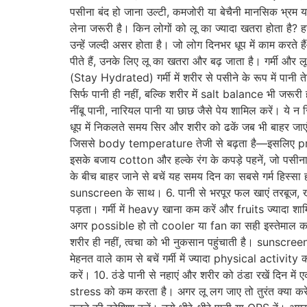
पसीना बंद हो जाना उल्टी, कमजोरी या बेचैनी मानसिक भ्रम या
लेना जरूरी है। किन लोगों को लू का ज्यादा खतरा होता है? ह
उन्हें जल्दी असर होता है। जो लोग दिनभर धूप में काम करते 
पीते हैं, उनके लिए लू का खतरा और बढ़ जाता है। गर्मी और ल
(Stay Hydrated) गर्मी में शरीर से पसीने के रूप में पानी
सिर्फ पानी ही नहीं, बल्कि शरीर में salt balance भी जरूर
नींबू पानी, नारियल पानी या छाछ जैसे पेय शामिल करें। ये 
धूप में निकलते समय सिर और शरीर को ढकें जब भी बाहर जाए
जिससे body temperature तेजी से बढ़ता है—इसलिए protect
इसके बजाय cotton और हल्के रंग के कपड़े पहनें, जो पसी
के बीच बाहर जाने से बचें यह समय दिन का सबसे गर्म हिस्सा
sunscreen के साथ। 6. पानी से भरपूर फल खाएं तरबूज, खीरा
पड़ता। गर्मी में heavy खाना कम करें और fruits ज्यादा शा
अगर possible हो तो cooler या fan का सही इस्तेमाल क
शरीर ही नहीं, त्वचा को भी नुकसान पहुंचाती है। sunscr
मेहनत वाले काम से बचें गर्मी में ज्यादा physical acti
करें। 10. ठंडे पानी से नहाएं और शरीर को ठंडा रखें दिन
stress को कम करता है। अगर लू लग जाए तो तुरंत क्या करे