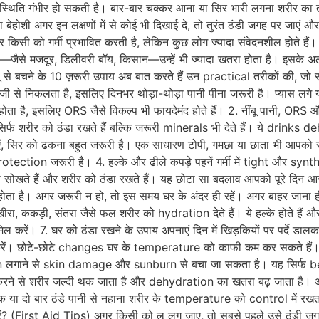
ति गंभीर हो सकती है। बार-बार चक्कर आना या सिर भारी लगना शरीर का ताप
 बेहोशी अगर इन लक्षणों में से कोई भी दिखाई दे, तो तुरंत ठंडी जगह पर जाएं औ
र किसी को गर्मी प्रभावित करती है, लेकिन कुछ लोग ज्यादा संवेदनशील होते हैं।
हैं—जैसे मजदूर, डिलीवरी बॉय, किसान—उन्हें भी ज्यादा खतरा होता है। इसके अ
ू से बचने के 10 ज़रूरी उपाय अब बात करते हैं उन practical तरीकों की, जो सच 
 तेजी से निकलता है, इसलिए दिनभर थोड़ा-थोड़ा पानी पीना जरूरी है। प्यास लग
ी होता है, इसलिए ORS जैसे विकल्प भी फायदेमंद होते हैं। 2. नींबू पानी, ORS
न सिर्फ शरीर को ठंडा रखते हैं बल्कि जरूरी minerals भी देते हैं। ये drinks
ं, सिर को ढकना बहुत जरूरी है। एक साधारण टोपी, गमछा या छाता भी आपको सी
ion जरूरी है। 4. हल्के और ढीले कपड़े पहनें गर्मी में tight और synthe
ना सोखते हैं और शरीर को ठंडा रखते हैं। यह छोटा सा बदलाव आपको पूरे दि
 होता है। अगर जरूरी न हो, तो इस समय घर के अंदर ही रहें। अगर बाहर जाना ह
, ककड़ी, संतरा जैसे फल शरीर को hydration देते हैं। ये हल्के होते हैं और
मिल करें। 7. घर को ठंडा रखने के उपाय अपनाएं दिन में खिड़कियों पर पर्दे ड
रें। छोटे-छोटे changes घर के temperature को काफी कम कर सकते हैं। 8
een लगाने से skin damage और sunburn से बचा जा सकता है। यह सिर्फ beau
vity करने से शरीर जल्दी थक जाता है और dehydration का खतरा बढ़ जाता है
 में एक या दो बार ठंडे पानी से नहाना शरीर के temperature को control मे
ं? (First Aid Tips) अगर किसी को लू लग जाए, तो सबसे पहले उसे ठंडी जगह