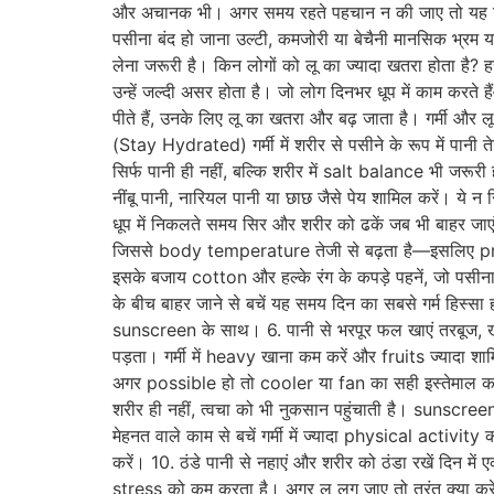
और अचानक भी। अगर समय रहते पहचान न की जाए तो यह स्थि
पसीना बंद हो जाना उल्टी, कमजोरी या बेचैनी मानसिक भ्रम या
लेना जरूरी है। किन लोगों को लू का ज्यादा खतरा होता है? ह
उन्हें जल्दी असर होता है। जो लोग दिनभर धूप में काम करते 
पीते हैं, उनके लिए लू का खतरा और बढ़ जाता है। गर्मी और ल
(Stay Hydrated) गर्मी में शरीर से पसीने के रूप में पानी
सिर्फ पानी ही नहीं, बल्कि शरीर में salt balance भी जरूर
नींबू पानी, नारियल पानी या छाछ जैसे पेय शामिल करें। ये 
धूप में निकलते समय सिर और शरीर को ढकें जब भी बाहर जाए
जिससे body temperature तेजी से बढ़ता है—इसलिए protect
इसके बजाय cotton और हल्के रंग के कपड़े पहनें, जो पसी
के बीच बाहर जाने से बचें यह समय दिन का सबसे गर्म हिस्सा
sunscreen के साथ। 6. पानी से भरपूर फल खाएं तरबूज, खीरा
पड़ता। गर्मी में heavy खाना कम करें और fruits ज्यादा शा
अगर possible हो तो cooler या fan का सही इस्तेमाल क
शरीर ही नहीं, त्वचा को भी नुकसान पहुंचाती है। sunscr
मेहनत वाले काम से बचें गर्मी में ज्यादा physical acti
करें। 10. ठंडे पानी से नहाएं और शरीर को ठंडा रखें दिन
stress को कम करता है। अगर लू लग जाए तो तुरंत क्या करे