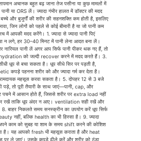
मान अचानक बहुत बढ़ जाना तेज पसीना या कुछ मामलों में
र पानी या ORS लें। ज्यादा गंभीर हालत में डॉक्टर की मदद
 बच्चे और बुजुर्गों की शरीर की सहनशक्ति कम होती है, इसलिए
लावा, जिन लोगों को पहले से कोई बीमारी है या जो पानी कम
में आपकी मदद करेंगे। 1. ज्यादा से ज्यादा पानी पिएं
े या न लगे, हर 30–40 मिनट में पानी लेना आदत बना लें।
 और नारियल पानी लें अगर आप सिर्फ पानी पीकर थक गए हैं, तो
 dehydration को जल्दी recover करने में मदद करते हैं। 3.
धी धूप से बचा सकता है। धूप सीधे सिर पर पड़ती है,
tic कपड़े पहनना शरीर को और ज्यादा गर्म कर देता है।
न आरामदायक महसूस करवा सकता है। 5. दोपहर 12 से 3 बजे
ी पड़े, तो पूरी तैयारी के साथ जाएं—पानी, cap, और
 पचने में आसान होते हैं, जिससे शरीर पर extra load नहीं
ालकर रखें ताकि धूप अंदर न आए। ventilation सही रखें और
. बाहर निकलते समय सनस्क्रीन का उपयोग करें धूप सिर्फ
ty नहीं, बल्कि health का भी हिस्सा है। 9. ज्यादा
। अपने काम को सुबह या शाम के समय shift करने की कोशिश
ं रखता है। यह आपको fresh भी महसूस कराता है और heat
 पर ले जाएं। उसके कपड़े ढीले करें और शरीर को ठंडा