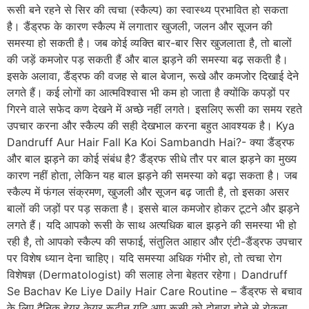
रूसी बने रहने से सिर की त्वचा (स्कैल्प) का स्वास्थ्य प्रभावित हो सकता
है। डैंड्रफ के कारण स्कैल्प में लगातार खुजली, जलन और सूजन की
समस्या हो सकती है। जब कोई व्यक्ति बार-बार सिर खुजलाता है, तो बालों
की जड़ें कमजोर पड़ सकती हैं और बाल झड़ने की समस्या बढ़ सकती है।
इसके अलावा, डैंड्रफ की वजह से बाल बेजान, रूखे और कमजोर दिखाई देने
लगते हैं। कई लोगों का आत्मविश्वास भी कम हो जाता है क्योंकि कपड़ों पर
गिरने वाले सफेद कण देखने में अच्छे नहीं लगते। इसलिए रूसी का समय रहते
उपचार करना और स्कैल्प की सही देखभाल करना बहुत आवश्यक है। Kya
Dandruff Aur Hair Fall Ka Koi Sambandh Hai?- क्या डैंड्रफ
और बाल झड़ने का कोई संबंध है? डैंड्रफ सीधे तौर पर बाल झड़ने का मुख्य
कारण नहीं होता, लेकिन यह बाल झड़ने की समस्या को बढ़ा सकता है। जब
स्कैल्प में फंगल संक्रमण, खुजली और सूजन बढ़ जाती है, तो इसका असर
बालों की जड़ों पर पड़ सकता है। इससे बाल कमजोर होकर टूटने और झड़ने
लगते हैं। यदि आपको रूसी के साथ अत्यधिक बाल झड़ने की समस्या भी हो
रही है, तो आपको स्कैल्प की सफाई, संतुलित आहार और एंटी-डैंड्रफ उपचार
पर विशेष ध्यान देना चाहिए। यदि समस्या अधिक गंभीर हो, तो त्वचा रोग
विशेषज्ञ (Dermatologist) की सलाह लेना बेहतर रहेगा। Dandruff
Se Bachav Ke Liye Daily Hair Care Routine – डैंड्रफ से बचाव
के लिए दैनिक हेयर केयर रूटीन यदि आप रूसी को दोबारा होने से रोकना