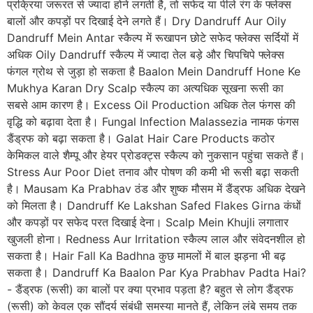
प्रक्रिया जरूरत से ज्यादा होने लगती है, तो सफेद या पीले रंग के फ्लेक्स
बालों और कपड़ों पर दिखाई देने लगते हैं। Dry Dandruff Aur Oily
Dandruff Mein Antar स्कैल्प में रूखापन छोटे सफेद फ्लेक्स सर्दियों में
अधिक Oily Dandruff स्कैल्प में ज्यादा तेल बड़े और चिपचिपे फ्लेक्स
फंगल ग्रोथ से जुड़ा हो सकता है Baalon Mein Dandruff Hone Ke
Mukhya Karan Dry Scalp स्कैल्प का अत्यधिक सूखना रूसी का
सबसे आम कारण है। Excess Oil Production अधिक तेल फंगस की
वृद्धि को बढ़ावा देता है। Fungal Infection Malassezia नामक फंगस
डैंड्रफ को बढ़ा सकता है। Galat Hair Care Products कठोर
केमिकल वाले शैम्पू और हेयर प्रोडक्ट्स स्कैल्प को नुकसान पहुंचा सकते हैं।
Stress Aur Poor Diet तनाव और पोषण की कमी भी रूसी बढ़ा सकती
है। Mausam Ka Prabhav ठंड और शुष्क मौसम में डैंड्रफ अधिक देखने
को मिलता है। Dandruff Ke Lakshan Safed Flakes Girna कंधों
और कपड़ों पर सफेद परत दिखाई देना। Scalp Mein Khujli लगातार
खुजली होना। Redness Aur Irritation स्कैल्प लाल और संवेदनशील हो
सकता है। Hair Fall Ka Badhna कुछ मामलों में बाल झड़ना भी बढ़
सकता है। Dandruff Ka Baalon Par Kya Prabhav Padta Hai?
- डैंड्रफ (रूसी) का बालों पर क्या प्रभाव पड़ता है? बहुत से लोग डैंड्रफ
(रूसी) को केवल एक सौंदर्य संबंधी समस्या मानते हैं, लेकिन लंबे समय तक