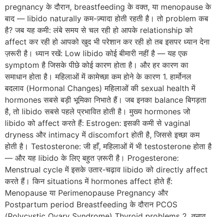
pregnancy के दौरान, breastfeeding के वक्त, या menopause के
बाद — libido naturally कम-ज़्यादा होती रहती है। तो problem कब
है? जब यह कमी: लंबे समय से चल रही हो आपके relationship को
affect कर रही हो आपको खुद भी परेशान कर रही हो तब इसपर ध्यान देना
ज़रूरी है। ध्यान रखें: Low libido कोई बीमारी नहीं है — यह एक
symptom है जिसके पीछे कोई कारण होता है। और हर कारण का
समाधान होता है। महिलाओं में कामेच्छा कम होने के कारण 1. हार्मोनल
बदलाव (Hormonal Changes) महिलाओं की sexual health में
hormones सबसे बड़ी भूमिका निभाते हैं। जब इनका balance बिगड़ता
है, तो libido सबसे पहले प्रभावित होती है। मुख्य hormones जो
libido को affect करते हैं: Estrogen: इसकी कमी से vaginal
dryness और intimacy में discomfort होती है, जिससे इच्छा कम
होती है। Testosterone: जी हाँ, महिलाओं में भी testosterone होता है
— और यह libido के लिए बहुत ज़रूरी है। Progesterone:
Menstrual cycle में इसके उतार-चढ़ाव libido को directly affect
करते हैं। किन situations में hormones affect होते हैं:
Menopause या Perimenopause Pregnancy और
Postpartum period Breastfeeding के दौरान PCOS
(Polycystic Ovary Syndrome) Thyroid problems 2. तनाव