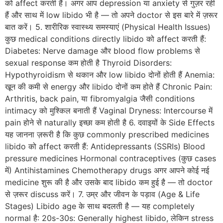
को affect करती हैं। अगर आप depression या anxiety से गुज़र रही
हैं और साथ में low libido भी है — तो अपने doctor से इस बारे में ज़रूर
बात करें। 5. शारीरिक स्वास्थ्य समस्याएं (Physical Health Issues)
कुछ medical conditions directly libido को affect करती हैं:
Diabetes: Nerve damage और blood flow problems से
sexual response कम होती है Thyroid Disorders:
Hypothyroidism से थकान और low libido दोनों होती हैं Anemia:
खून की कमी से energy और libido दोनों कम होते हैं Chronic Pain:
Arthritis, back pain, या fibromyalgia जैसी conditions
intimacy को मुश्किल बनाती हैं Vaginal Dryness: Intercourse में
pain होने से naturally इच्छा कम होती है 6. दवाइयों के Side Effects
यह जानना ज़रूरी है कि कुछ commonly prescribed medicines
libido को affect करती हैं: Antidepressants (SSRIs) Blood
pressure medicines Hormonal contraceptives (कुछ cases
में) Antihistamines Chemotherapy drugs अगर आपने कोई नई
medicine शुरू की है और उसके बाद libido कम हुई है — तो doctor
से ज़रूर discuss करें। 7. उम्र और जीवन के पड़ाव (Age & Life
Stages) Libido age के साथ बदलती है — यह completely
normal है: 20s-30s: Generally highest libido, लेकिन stress