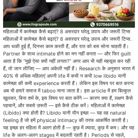
महिलाओं में कामेच्छा कैसे बढ़ाएं? 8 असरदार घरेलू उपाय और जरूरी टिप्स
महिलाओं में कामेच्छा कैसे बढ़ाएं? 8 असरदार घरेलू उपाय और जरूरी टिप्स.
आप थकी हुई हैं, दिनभर काम करती हैं, और रात को बस सोना चाहती हैं।
Partner के साथ intimate होने का मन नहीं करता — और फिर guilt
आता है कि “मुझे ऐसा क्यों नहीं लगता?” अगर आप भी यही महसूस कर रही
हैं, तो जान लीजिए — आप अकेली नहीं हैं। Research के अनुसार भारत में
40% से अधिक महिलाएं अपनी life में कभी न कभी low libido यानी
कामेच्छा की कमी experience करती हैं। लेकिन इस विषय पर बात करना
अब भी हमारे समाज में taboo माना जाता है। इस article में हम बिल्कुल
खुलकर, बिना शर्म के, इस विषय पर बात करेंगे — कारण क्या हैं, लक्षण कैसे
पहचानें, और सबसे ज़रूरी — इसे कैसे ठीक करें। महिलाओं में कामेच्छा
(Libido) क्या होती है? Libido यानी यौन इच्छा — यह वह natural
feeling है जो हमें physical intimacy की तरफ आकर्षित करती है।
यह इच्छा हर महिला में अलग होती है — कुछ में ज़्यादा, कुछ में कम। और यह
life के अलग-अलग stages में बदलती रहती है। Periods से पहले,