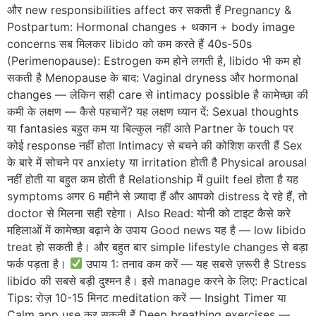
और new responsibilities affect कर सकती हैं Pregnancy &
Postpartum: Hormonal changes + थकान + body image
concerns सब मिलकर libido को कम करते हैं 40s-50s
(Perimenopause): Estrogen कम होने लगती है, libido भी कम हो
सकती है Menopause के बाद: Vaginal dryness और hormonal
changes — लेकिन सही care से intimacy possible है कामेच्छा की
कमी के लक्षण — कैसे पहचानें? यह लक्षण ध्यान दें: Sexual thoughts
या fantasies बहुत कम या बिल्कुल नहीं आते Partner के touch पर
कोई response नहीं होता Intimacy से बचने की कोशिश करती हैं Sex
के बारे में सोचने पर anxiety या irritation होती है Physical arousal
नहीं होती या बहुत कम होती है Relationship में guilt feel होता है यह
symptoms अगर 6 महीने से ज़्यादा हैं और आपको distress दे रहे हैं, तो
doctor से मिलना सही रहेगा। Also Read: योनी को टाइट कैसे करे
महिलाओं में कामेच्छा बढ़ाने के उपाय Good news यह है — low libido
treat हो सकती है। और बहुत बार simple lifestyle changes से बड़ा
फर्क पड़ता है।
उपाय 1: तनाव कम करें — यह सबसे ज़रूरी है Stress
libido की सबसे बड़ी दुश्मन है। इसे manage करने के लिए: Practical
Tips: रोज़ 10-15 मिनट meditation करें — Insight Timer या
Calm app use कर सकती हैं Deep breathing exercises —