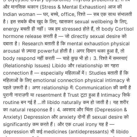
और मानसिक थकान (Stress & Mental Exhaustion) आज की
Indian woman — घर, बच्चे, office, रिश्ते — सब एक साथ संभालती
है। इस सबके बीच खुद के लिए, खासकर sexual wellbeing के लिए,
energy बचती ही नहीं। जब हम stressed होते हैं, तो body Cortisol
hormone release करती है — जो directly sexual desire को
दबाता है। Research बताती है कि mental exhaustion physical
arousal से ज़्यादा powerful होती है। अगर दिमाग थका हुआ है, तो
body respond नहीं करती — चाहे कुछ भी हो। 3. रिश्ते में समस्याएं
(Relationship Issues) Libido और relationship का गहरा
connection है — especially महिलाओं में। Studies बताती हैं कि
महिलाओं के लिए emotional connection physical intimacy से
पहले ज़रूरी है। अगर relationship में: Communication की कमी है
पुरानी नाराज़गी या resentment है Trust टूटा हुआ है Intimacy सिर्फ
routine बन गई है …तो libido naturally कम हो जाती है। यह शरीर
का natural response है। 4. अवसाद और चिंता (Depression &
Anxiety) Depression और anxiety दोनों ही sexual desire को
significantly कम करते हैं। और एक cruel irony यह है —
depression की कई medicines (antidepressants) भी libido