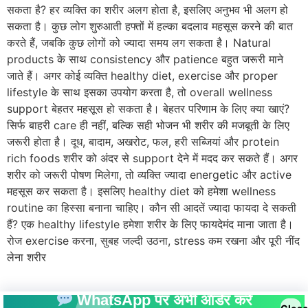
सकता है? हर व्यक्ति का शरीर अलग होता है, इसलिए अनुभव भी अलग हो
सकता है। कुछ लोग शुरुआती हफ्तों में हल्का बदलाव महसूस करने की बात
करते हैं, जबकि कुछ लोगों को ज्यादा समय लग सकता है। Natural
products के साथ consistency और patience बहुत जरूरी माने
जाते हैं। अगर कोई व्यक्ति healthy diet, exercise और proper
lifestyle के साथ इसका उपयोग करता है, तो overall wellness
support बेहतर महसूस हो सकता है। बेहतर परिणाम के लिए क्या खाएं?
सिर्फ बाहरी care ही नहीं, बल्कि सही भोजन भी शरीर की मजबूती के लिए
जरूरी होता है। दूध, बादाम, अखरोट, फल, हरी सब्जियां और protein
rich foods शरीर को अंदर से support देने में मदद कर सकते हैं। अगर
शरीर को जरूरी पोषण मिलेगा, तो व्यक्ति ज्यादा energetic और active
महसूस कर सकता है। इसलिए healthy diet को हमेशा wellness
routine का हिस्सा बनाना चाहिए। कौन सी आदतें ज्यादा फायदा दे सकती
हैं? एक healthy lifestyle हमेशा शरीर के लिए फायदेमंद माना जाता है।
रोज exercise करना, सुबह जल्दी उठना, stress कम रखना और पूरी नींद
लेना शरीर
WhatsApp पर अभी ऑर्डर करें