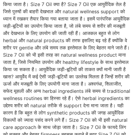
किया जाता है। Size 7 Oil क्या है? Size 7 Oil एक आयुर्वेदिक तेल है
जिसे पुरुषों की बाहरी देखभाल और natural wellness support को
ध्यान में रखकर तैयार किया गया बताया जाता है। इसमें पारंपरिक आयुर्वेदिक
जड़ी-बूटियों का उपयोग किया जाता है, जो लंबे समय से शरीर की मजबूती
और देखभाल के लिए उपयोग की जाती रही हैं। आजकल बहुत से लोग
herbal और natural products की तरफ इसलिए बढ़ रहे हैं क्योंकि वे
शरीर पर gentle और लंबे समय तक इस्तेमाल के लिए बेहतर माने जाते हैं।
Size 7 Oil को भी इसी तरह का natural wellness product माना
जाता है, जिसे नियमित उपयोग और healthy lifestyle के साथ इस्तेमाल
किया जा सकता है। आयुर्वेदिक जड़ी-बूटियों की ताकत क्यों मानी जाती है
खास? आयुर्वेद में कई ऐसी जड़ी-बूटियों का उल्लेख मिलता है जिन्हें शरीर की
ऊर्जा और मजबूती के लिए उपयोगी माना जाता है। अश्वगंधा, शिलाजीत,
सफेद मूसली और अन्य herbal ingredients लंबे समय से traditional
wellness routines का हिस्सा रहे हैं। ऐसे herbal ingredients का
उद्देश्य शरीर को natural तरीके से support देना माना जाता है। यही
कारण है कि बहुत से लोग synthetic products की जगह आयुर्वेदिक
विकल्पों को ज्यादा पसंद करने लगे हैं। Size 7 Oil को भी इसी natural
care approach के साथ जोड़ा जाता है। Size 7 Oil के फायदे लिंग
को मजबूत और बेहतर firmness महसूस कराने में मदद Size 7 Oil को