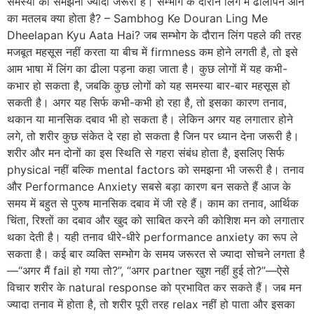
समस्या को समझना ज्यादा जरूरी है। सम्भोग के दौरान लिंग में ढीलापन आने
का मतलब क्या होता है? – Sambhog Ke Douran Ling Me
Dheelapan Kyu Aata Hai? जब सम्भोग के दौरान लिंग पहले की तरह
मजबूत महसूस नहीं करता या बीच में firmness कम होने लगती है, तो इसे
आम भाषा में लिंग का ढीला पड़ना कहा जाता है। कुछ लोगों में यह कभी-
कभार हो सकता है, जबकि कुछ लोगों को यह समस्या बार-बार महसूस हो
सकती है। अगर यह सिर्फ कभी-कभी हो रहा है, तो इसका कारण तनाव,
थकान या मानसिक दबाव भी हो सकता है। लेकिन अगर यह लगातार होने
लगे, तो शरीर कुछ संकेत दे रहा हो सकता है जिन पर ध्यान देना जरूरी है।
शरीर और मन दोनों का इस स्थिति से गहरा संबंध होता है, इसलिए सिर्फ
physical नहीं बल्कि mental factors को समझना भी जरूरी है। तनाव
और Performance Anxiety सबसे बड़ा कारण बन सकते हैं आज के
समय में बहुत से पुरुष मानसिक दबाव में जी रहे हैं। काम का तनाव, आर्थिक
चिंता, रिश्तों का दबाव और खुद को साबित करने की कोशिश मन को लगातार
थका देती है। यही तनाव धीरे-धीरे performance anxiety का रूप ले
सकता है। कई बार व्यक्ति सम्भोग के समय जरूरत से ज्यादा सोचने लगता है
—“अगर मैं fail हो गया तो?”, “अगर partner खुश नहीं हुई तो?”—ऐसे
विचार शरीर के natural response को प्रभावित कर सकते हैं। जब मन
ज्यादा तनाव में होता है, तो शरीर पूरी तरह relax नहीं हो पाता और इसका