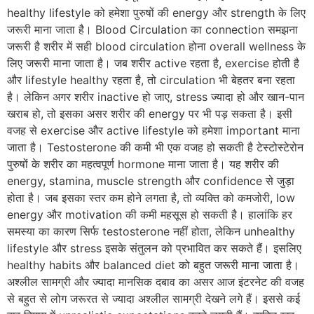
healthy lifestyle को हमेशा पुरुषों की energy और strength के लिए
जरूरी माना जाता है। Blood Circulation का connection समझना
जरूरी है शरीर में सही blood circulation होना overall wellness के
लिए जरूरी माना जाता है। जब शरीर active रहता है, exercise होती है
और lifestyle healthy रहता है, तो circulation भी बेहतर बना रहता
है। लेकिन अगर शरीर inactive हो जाए, stress ज्यादा हो और खान-पान
खराब हो, तो इसका असर शरीर की energy पर भी पड़ सकता है। इसी
वजह से exercise और active lifestyle को हमेशा important माना
जाता है। Testosterone की कमी भी एक वजह हो सकती है टेस्टोस्टेरोन
पुरुषों के शरीर का महत्वपूर्ण hormone माना जाता है। यह शरीर की
energy, stamina, muscle strength और confidence से जुड़ा
होता है। जब इसका स्तर कम होने लगता है, तो व्यक्ति को कमजोरी, low
energy और motivation की कमी महसूस हो सकती है। हालांकि हर
समस्या का कारण सिर्फ testosterone नहीं होता, लेकिन unhealthy
lifestyle और stress इसके संतुलन को प्रभावित कर सकते हैं। इसलिए
healthy habits और balanced diet को बहुत जरूरी माना जाता है।
अश्लील सामग्री और ज्यादा मानसिक दबाव का असर आज इंटरनेट की वजह
से बहुत से लोग जरूरत से ज्यादा अश्लील सामग्री देखने लगे हैं। इससे कई