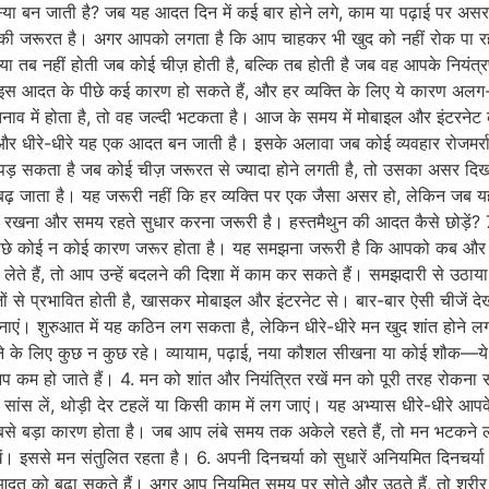
न जाती है? जब यह आदत दिन में कई बार होने लगे, काम या पढ़ाई पर असर डा
े की जरूरत है। अगर आपको लगता है कि आप चाहकर भी खुद को नहीं रोक पा रहे
स्या तब नहीं होती जब कोई चीज़ होती है, बल्कि तब होती है जब वह आपके नियंत्
त के पीछे कई कारण हो सकते हैं, और हर व्यक्ति के लिए ये कारण अलग-
नाव में होता है, तो वह जल्दी भटकता है। आज के समय में मोबाइल और इंटरनेट 
ै और धीरे-धीरे यह एक आदत बन जाती है। इसके अलावा जब कोई व्यवहार रोजमर्रा
सर पड़ सकता है जब कोई चीज़ जरूरत से ज्यादा होने लगती है, तो उसका असर द
ढ़ जाता है। यह जरूरी नहीं कि हर व्यक्ति पर एक जैसा असर हो, लेकिन जब य
ए रखना और समय रहते सुधार करना जरूरी है। हस्तमैथुन की आदत कैसे छो
 कोई न कोई कारण जरूर होता है। यह समझना जरूरी है कि आपको कब और क्यों 
ेते हैं, तो आप उन्हें बदलने की दिशा में काम कर सकते हैं। समझदारी से उठ
जों से प्रभावित होती है, खासकर मोबाइल और इंटरनेट से। बार-बार ऐसी चीजें
 बनाएं। शुरुआत में यह कठिन लग सकता है, लेकिन धीरे-धीरे मन खुद शांत होने ल
 के लिए कुछ न कुछ रहे। व्यायाम, पढ़ाई, नया कौशल सीखना या कोई शौक—ये 
प कम हो जाते हैं। 4. मन को शांत और नियंत्रित रखें मन को पूरी तरह रोकना स
सांस लें, थोड़ी देर टहलें या किसी काम में लग जाएं। यह अभ्यास धीरे-धीरे आप
से बड़ा कारण होता है। जब आप लंबे समय तक अकेले रहते हैं, तो मन भटकने ल
ें। इससे मन संतुलित रहता है। 6. अपनी दिनचर्या को सुधारें अनियमित दिनचर्य
को बढ़ा सकते हैं। अगर आप नियमित समय पर सोते और उठते हैं, तो शरीर और मन