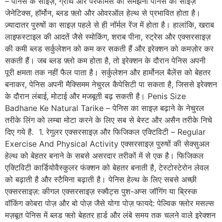
– पेनिस के साइज़, ग्रोथ और परफॉर्मेंस को समझना पेनिस का साइज़
जेनेटिक्स, हॉर्मोन, ब्लड फ़्लो और ओवरऑल हेल्थ से प्रभावित होता है।
ज़्यादातर पुरुषों का साइज़ पहले से ही नॉर्मल रेंज में होता है। हालांकि, खराब
लाइफस्टाइल की आदतें जैसे स्मोकिंग, शराब पीना, स्ट्रेस और एक्सरसाइज़
की कमी ब्लड सर्कुलेशन को कम कर सकती हैं और इरेक्शन को कमज़ोर कर
सकती हैं। जब ब्लड फ़्लो कम होता है, तो इरेक्शन के दौरान पेनिस अपनी
पूरी क्षमता तक नहीं फैल पाता है। सर्कुलेशन और हार्मोनल बैलेंस को बेहतर
बनाकर, पेनिस अपनी मैक्सिमम नेचुरल कैपेसिटी पा सकता है, जिससे इरेक्शन
के दौरान लंबाई, मोटाई और मजबूती बढ़ सकती है। Penis Size
Badhane Ke Natural Tarike – पेनिस का साइज़ बढ़ाने के नेचुरल
तरीके लिंग को लम्बा मोटा करने के लिए सब से बेस्ट और असैन तरीके निचे
दिए गये है. 1. रेगुलर एक्सरसाइज़ और फिजिकल एक्टिविटी – Regular
Exercise And Physical Activity एक्सरसाइज़ पुरुषों की सेक्सुअल
हेल्थ को बेहतर बनाने के सबसे असरदार तरीकों में से एक है। फिजिकल
एक्टिविटी कार्डियोवैस्कुलर फंक्शन को बेहतर बनाती है, टेस्टोस्टेरोन लेवल
को बढ़ाती है और स्टैमिना बढ़ाती है। पेनिस हेल्थ के लिए सबसे अच्छी
एक्सरसाइज़: कीगल एक्सरसाइज़ स्क्वैट्स पुश-अप्स जॉगिंग या ब्रिस्क
वॉकिंग कोबरा पोज़ और बो पोज़ जैसे योगा पोज़ फायदे: पेल्विक फ्लोर मसल्स
मज़बूत पेनिस में ब्लड फ्लो बेहतर हार्ड और लंबे समय तक चलने वाले इरेक्शन