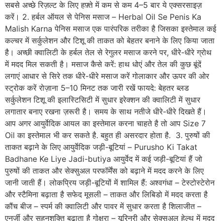
सबसे अच्छे रिज़ल्ट के लिए हफ़्ते में कम से कम 4–5 बार ये एक्सरसाइज़
करें। 2. हर्बल ऑयल से पेनिस मसाज – Herbal Oil Se Penis Ka
Malish Karna पेनिस मसाज एक पारंपरिक तरीका है जिसका इस्तेमाल कई
कल्चर में सर्कुलेशन और टिशू की ताकत को बेहतर बनाने के लिए किया जाता
है। अच्छी क्वालिटी के हर्बल तेल से रेगुलर मसाज करने पर, धीरे-धीरे ग्रोथ
में मदद मिल सकती है। मसाज कैसे करें: हाथ धोएं और तेल की कुछ बूंदें
लगाएं आधार से सिरे तक धीरे-धीरे मसाज करें गोलाकार और ऊपर की ओर
स्ट्रोक करें रोज़ाना 5–10 मिनट तक जारी रखें फायदे: बेहतर ब्लड
सर्कुलेशन टिशू की इलास्टिसिटी में सुधार इरेक्शन की क्वालिटी में सुधार
लगातार बनाए रखना ज़रूरी है। समय के साथ नतीजे धीरे-धीरे दिखते हैं।
आप अगर आयुर्वेदिक आयल का इस्तेमाल करना चाहते है तो आप Size 7
Oil का इस्तेमाल भी कर सकते है. बहुत ही असरदार होता है. 3. पुरुषों की
ताकत बढ़ाने के लिए आयुर्वेदिक जड़ी-बूटियां – Purusho Ki Takat
Badhane Ke Liye Jadi-butiya आयुर्वेद में कई जड़ी-बूटियां हैं जो
पुरुषों की ताकत और सेक्सुअल परफॉर्मेंस को बढ़ाने में मदद करने के लिए
जानी जाती हैं। लोकप्रिय जड़ी-बूटियों में शामिल हैं: अश्वगंधा – टेस्टोस्टेरोन
और स्टैमिना बढ़ाता है सफेद मूसली – ताकत और लिबिडो में मदद करता है
कौंच बीज – स्पर्म की क्वालिटी और पावर में सुधार करता है शिलाजीत –
एनर्जी और सहनशक्ति बढ़ाता है गोक्षुरा – यूरिनरी और सेक्सुअल हेल्थ में मदद