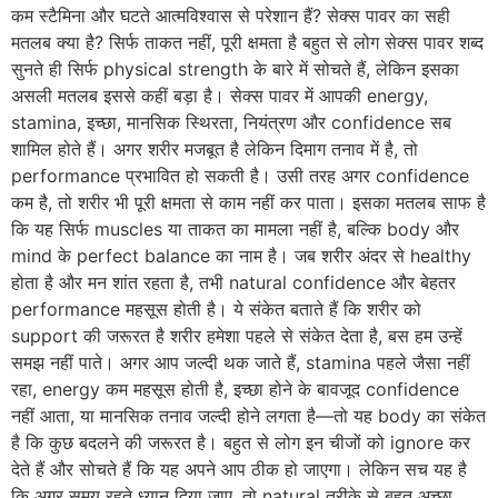
कम स्टैमिना और घटते आत्मविश्वास से परेशान हैं? सेक्स पावर का सही
मतलब क्या है? सिर्फ ताकत नहीं, पूरी क्षमता है बहुत से लोग सेक्स पावर शब्द
सुनते ही सिर्फ physical strength के बारे में सोचते हैं, लेकिन इसका
असली मतलब इससे कहीं बड़ा है। सेक्स पावर में आपकी energy,
stamina, इच्छा, मानसिक स्थिरता, नियंत्रण और confidence सब
शामिल होते हैं। अगर शरीर मजबूत है लेकिन दिमाग तनाव में है, तो
performance प्रभावित हो सकती है। उसी तरह अगर confidence
कम है, तो शरीर भी पूरी क्षमता से काम नहीं कर पाता। इसका मतलब साफ है
कि यह सिर्फ muscles या ताकत का मामला नहीं है, बल्कि body और
mind के perfect balance का नाम है। जब शरीर अंदर से healthy
होता है और मन शांत रहता है, तभी natural confidence और बेहतर
performance महसूस होती है। ये संकेत बताते हैं कि शरीर को
support की जरूरत है शरीर हमेशा पहले से संकेत देता है, बस हम उन्हें
समझ नहीं पाते। अगर आप जल्दी थक जाते हैं, stamina पहले जैसा नहीं
रहा, energy कम महसूस होती है, इच्छा होने के बावजूद confidence
नहीं आता, या मानसिक तनाव जल्दी होने लगता है—तो यह body का संकेत
है कि कुछ बदलने की जरूरत है। बहुत से लोग इन चीजों को ignore कर
देते हैं और सोचते हैं कि यह अपने आप ठीक हो जाएगा। लेकिन सच यह है
कि अगर समय रहते ध्यान दिया जाए, तो natural तरीके से बहुत अच्छा