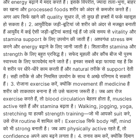
और energy बढ़ाने में मदद करते हैं। इसके विपरीत, ज्यादा तला-भुना, बाहर
का खाना और processed foods शरीर को अंदर से कमजोर करते हैं।
अगर आप सिर्फ खाने की quality सुधार लें, तो कुछ ही हफ्तों में फर्क महसूस
हो सकता है। 2. आयुर्वेदिक जड़ी-बूटियां जो शरीर को अंदर से मजबूत बनाती
हैं आयुर्वेद में कई ऐसी जड़ी-बूटियां बताई गई हैं जो लंबे समय से vitality और
stamina support के लिए उपयोग की जाती हैं। अश्वगंधा stress कम
करने और energy बढ़ाने के लिए जानी जाती है। शिलाजीत stamina और
strength के लिए बहुत प्रसिद्ध है। सफेद मूसली और कौंच बीज भी पुरुष
स्वास्थ्य के लिए फायदेमंद माने जाते हैं। इनका सबसे बड़ा फायदा यह है कि
ये शरीर पर धीरे-धीरे काम करती हैं और natural तरीके से support देती
हैं। सही तरीके से और नियमित उपयोग के साथ ये अच्छे परिणाम दे सकती
हैं। 3. रोजाना exercise करें, क्योंकि movement ही medicine है
शरीर को ताकतवर बनाना है तो उसे चलाना जरूरी है। जब आप रोज
exercise करते हैं, तो blood circulation बेहतर होता है, muscles
active रहते हैं और stamina बढ़ता है। Walking, jogging, yoga,
stretching या हल्की strength training—जो भी आपको suit करे,
उसे रोज routine में शामिल करें। Exercise सिर्फ body नहीं, mind
को भी strong बनाती है। जब आप physically active रहते हैं, तो
confidence अपने आप बढ़ने लगता है। 4. तनाव कम करें, क्योंकि दिमाग