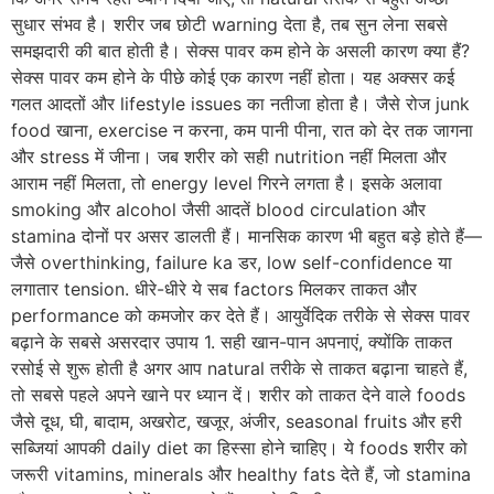
सुधार संभव है। शरीर जब छोटी warning देता है, तब सुन लेना सबसे
समझदारी की बात होती है। सेक्स पावर कम होने के असली कारण क्या हैं?
सेक्स पावर कम होने के पीछे कोई एक कारण नहीं होता। यह अक्सर कई
गलत आदतों और lifestyle issues का नतीजा होता है। जैसे रोज junk
food खाना, exercise न करना, कम पानी पीना, रात को देर तक जागना
और stress में जीना। जब शरीर को सही nutrition नहीं मिलता और
आराम नहीं मिलता, तो energy level गिरने लगता है। इसके अलावा
smoking और alcohol जैसी आदतें blood circulation और
stamina दोनों पर असर डालती हैं। मानसिक कारण भी बहुत बड़े होते हैं—
जैसे overthinking, failure ka डर, low self-confidence या
लगातार tension. धीरे-धीरे ये सब factors मिलकर ताकत और
performance को कमजोर कर देते हैं। आयुर्वेदिक तरीके से सेक्स पावर
बढ़ाने के सबसे असरदार उपाय 1. सही खान-पान अपनाएं, क्योंकि ताकत
रसोई से शुरू होती है अगर आप natural तरीके से ताकत बढ़ाना चाहते हैं,
तो सबसे पहले अपने खाने पर ध्यान दें। शरीर को ताकत देने वाले foods
जैसे दूध, घी, बादाम, अखरोट, खजूर, अंजीर, seasonal fruits और हरी
सब्जियां आपकी daily diet का हिस्सा होने चाहिए। ये foods शरीर को
जरूरी vitamins, minerals और healthy fats देते हैं, जो stamina