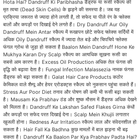
Hota Hai? Dandruff Ki Paribhasha डैंड्रफ या रूसी स्कैल्प की
मृत त्वचा (Dead Skin Cells) के झड़ने की समस्या है। जब यह
प्रक्रिया जरूरत से ज्यादा होने लगती है, तो सफेद या पीले रंग के फ्लेक्स
बालों और कपड़ों पर दिखाई देने लगते हैं। Dry Dandruff Aur Oily
Dandruff Mein Antar स्कैल्प में रूखापन छोटे सफेद फ्लेक्स सर्दियों में
अधिक Oily Dandruff स्कैल्प में ज्यादा तेल बड़े और चिपचिपे फ्लेक्स
फंगल ग्रोथ से जुड़ा हो सकता है Baalon Mein Dandruff Hone Ke
Mukhya Karan Dry Scalp स्कैल्प का अत्यधिक सूखना रूसी का
सबसे आम कारण है। Excess Oil Production अधिक तेल फंगस की
वृद्धि को बढ़ावा देता है। Fungal Infection Malassezia नामक फंगस
डैंड्रफ को बढ़ा सकता है। Galat Hair Care Products कठोर
केमिकल वाले शैम्पू और हेयर प्रोडक्ट्स स्कैल्प को नुकसान पहुंचा सकते हैं।
Stress Aur Poor Diet तनाव और पोषण की कमी भी रूसी बढ़ा सकती
है। Mausam Ka Prabhav ठंड और शुष्क मौसम में डैंड्रफ अधिक देखने
को मिलता है। Dandruff Ke Lakshan Safed Flakes Girna कंधों
और कपड़ों पर सफेद परत दिखाई देना। Scalp Mein Khujli लगातार
खुजली होना। Redness Aur Irritation स्कैल्प लाल और संवेदनशील हो
सकता है। Hair Fall Ka Badhna कुछ मामलों में बाल झड़ना भी बढ़
सकता है। Dandruff Ka Baalon Par Kya Prabhav Padta Hai?