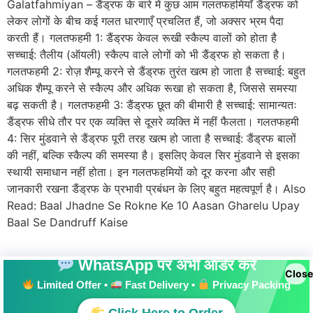
Galatfahmiyan – डैंड्रफ के बारे में कुछ आम गलतफहमियाँ डैंड्रफ को
लेकर लोगों के बीच कई गलत धारणाएँ प्रचलित हैं, जो अक्सर भ्रम पैदा
करती हैं। गलतफहमी 1: डैंड्रफ केवल रूखी स्कैल्प वालों को होता है
सच्चाई: तैलीय (ऑयली) स्कैल्प वाले लोगों को भी डैंड्रफ हो सकता है।
गलतफहमी 2: रोज़ शैम्पू करने से डैंड्रफ तुरंत खत्म हो जाता है सच्चाई: बहुत
अधिक शैम्पू करने से स्कैल्प और अधिक रूखा हो सकता है, जिससे समस्या
बढ़ सकती है। गलतफहमी 3: डैंड्रफ छूत की बीमारी है सच्चाई: सामान्यतः
डैंड्रफ सीधे तौर पर एक व्यक्ति से दूसरे व्यक्ति में नहीं फैलता। गलतफहमी
4: सिर मुंडवाने से डैंड्रफ पूरी तरह खत्म हो जाता है सच्चाई: डैंड्रफ बालों
की नहीं, बल्कि स्कैल्प की समस्या है। इसलिए केवल सिर मुंडवाने से इसका
स्थायी समाधान नहीं होता। इन गलतफहमियों को दूर करना और सही
जानकारी रखना डैंड्रफ के प्रभावी प्रबंधन के लिए बहुत महत्वपूर्ण है। Also
Read: Baal Jhadne Se Rokne Ke 10 Aasan Gharelu Upay
Baal Se Dandruff Kaise
WhatsApp पर अभी ऑर्डर करें
Close
Limited Offer •
Fast Delivery •
Privacy Packing
All rights reserved
Click Here to Order