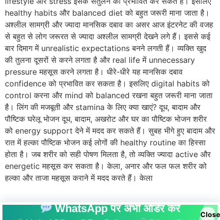
lifestyle और stress इसके संतुलन को प्रभावित कर सकते हैं। इसलिए
healthy habits और balanced diet को बहुत जरूरी माना जाता है।
अश्लील सामग्री और ज्यादा मानसिक दबाव का असर आज इंटरनेट की वजह
से बहुत से लोग जरूरत से ज्यादा अश्लील सामग्री देखने लगे हैं। इससे कई
बार दिमाग में unrealistic expectations बनने लगती हैं। व्यक्ति खुद
की तुलना दूसरों से करने लगता है और real life में unnecessary
pressure महसूस करने लगता है। धीरे-धीरे यह मानसिक दबाव
confidence को प्रभावित कर सकता है। इसलिए digital habits को
control करना और mind को balanced रखना बहुत जरूरी माना जाता
है। लिंग की मजबूती और stamina के लिए क्या खाएं? दूध, बादाम और
पौष्टिक घरेलू भोजन दूध, बादाम, अखरोट और घर का पौष्टिक भोजन शरीर
को energy support देने में मदद कर सकते हैं। सुबह भीगे हुए बादाम और
रात में हल्का पौष्टिक भोजन कई लोगों की healthy routine का हिस्सा
होता है। जब शरीर को सही पोषण मिलता है, तो व्यक्ति ज्यादा active और
energetic महसूस कर सकता है। केला, अनार और फल फल शरीर को
हल्का और ताजा महसूस कराने में मदद करते हैं। केला
WhatsApp पर अभी ऑर्डर करें
Close