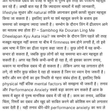
और मानसिक दबाव की वजह से बहुत से पुरुष इस तरह की परेशानी महसूस
कर रहे हैं। अच्छी बात यह है कि ज्यादातर मामलों में सही जानकारी,
lifestyle सुधार और natural तरीके अपनाकर इसमें काफी सुधार महसूस
किया जा सकता है। इसलिए डरने या शर्म महसूस करने के बजाय इस
समस्या को समझना ज्यादा जरूरी है। सम्भोग के दौरान लिंग में ढीलापन आने
का मतलब क्या होता है? – Sambhog Ke Douran Ling Me
Dheelapan Kyu Aata Hai? जब सम्भोग के दौरान लिंग पहले की तरह
मजबूत महसूस नहीं करता या बीच में firmness कम होने लगती है, तो इसे
आम भाषा में लिंग का ढीला पड़ना कहा जाता है। कुछ लोगों में यह कभी-
कभार हो सकता है, जबकि कुछ लोगों को यह समस्या बार-बार महसूस हो
सकती है। अगर यह सिर्फ कभी-कभी हो रहा है, तो इसका कारण तनाव,
थकान या मानसिक दबाव भी हो सकता है। लेकिन अगर यह लगातार होने
लगे, तो शरीर कुछ संकेत दे रहा हो सकता है जिन पर ध्यान देना जरूरी है।
शरीर और मन दोनों का इस स्थिति से गहरा संबंध होता है, इसलिए सिर्फ
physical नहीं बल्कि mental factors को समझना भी जरूरी है। तनाव
और Performance Anxiety सबसे बड़ा कारण बन सकते हैं आज के
समय में बहुत से पुरुष मानसिक दबाव में जी रहे हैं। काम का तनाव, आर्थिक
चिंता, रिश्तों का दबाव और खुद को साबित करने की कोशिश मन को लगातार
थका देती है। यही तनाव धीरे-धीरे performance anxiety का रूप ले