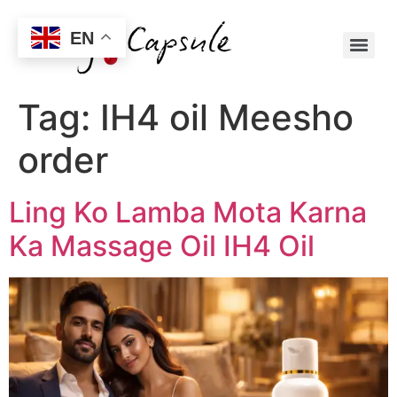
EN
Tag:
IH4 oil Meesho
order
Ling Ko Lamba Mota Karna
Ka Massage Oil IH4 Oil