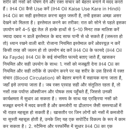
शरीर की नसों को पोषण देने और रक्त संचार को बेहतर बनाने में मदद करते
हैं। IH4 Oil कैसे Use करें (IH4 Oil Kaise Use Kare in Hindi)
IH4 Oil का सही इस्तेमाल करना बहुत जरूरी है, तभी इसका अच्छा असर
देखने को मिलता है। इस्तेमाल करने का तरीका: रात को सोने से पहले इसका
उपयोग करें 4–5 बूंद तेल लें हल्के हाथों से 5–10 मिनट तक मालिश करें
ज्यादा दबाव न डालें इस्तेमाल के बाद साफ पानी से धो सकते हैं (जरूरत हो
तो) ध्यान रखने वाली बातें: रोजाना नियमित इस्तेमाल करें ओवरयूज़ न करें
किसी तरह की जलन हो तो उपयोग बंद करें IH4 Oil के फायदे (IH4 Oil
Ke Fayde) IH4 Oil के कई संभावित फायदे बताए जाते हैं, खासकर
नियमित और सही उपयोग के साथ: 1. नसों को मजबूती देना IH4 Oil का
नियमित और सही तरीके से उपयोग करने पर यह शरीर के उस हिस्से में रक्त
संचार (Blood Circulation) को बेहतर बनाने में सहायक माना जाता है,
जहाँ इसे लगाया जाता है। जब रक्त प्रवाह सही और संतुलित रहता है, तो
नसों तक पर्याप्त ऑक्सीजन और पोषक तत्व पहुँचते हैं, जिससे उनकी
कार्यक्षमता में सुधार आ सकता है। समय के साथ यह प्रक्रिया नसों को
मजबूत बनाने में मदद करती है और कमजोरी या ढीलापन जैसी समस्याओं में
भी राहत महसूस हो सकती है। खासतौर पर जिन लोगों को नसों में कमजोरी
या सुस्ती महसूस होती है, उनके लिए यह एक सपोर्टिव विकल्प के रूप में काम
कर सकता है। 2. स्टैमिना और परफॉर्मेंस में सुधार IH4 Oil का एक