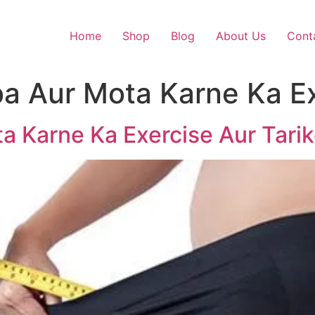
Home
Shop
Blog
About Us
Cont
a Aur Mota Karne Ka Ex
a Karne Ka Exercise Aur Tari