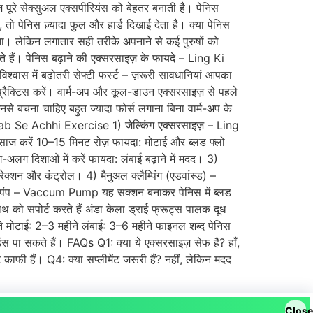
ज़ पूरे सेक्सुअल एक्सपीरियंस को बेहतर बनाती है। पेनिस
तो पेनिस ज़्यादा फुल और हार्ड दिखाई देता है। क्या पेनिस
ा। लेकिन लगातार सही तरीके अपनाने से कई पुरुषों को
होते हैं। पेनिस बढ़ाने की एक्सरसाइज़ के फायदे – Ling Ki
श्वास में बढ़ोतरी सेफ्टी फर्स्ट – ज़रूरी सावधानियां आपका
र प्रैक्टिस करें। वार्म-अप और कूल-डाउन एक्सरसाइज़ से पहले
े बचना चाहिए बहुत ज्यादा फोर्स लगाना बिना वार्म-अप के
 Sab Se Achhi Exercise 1) जेल्किंग एक्सरसाइज़ – Ling
साज करें 10–15 मिनट रोज़ फायदा: मोटाई और ब्लड फ्लो
लग दिशाओं में करें फायदा: लंबाई बढ़ाने में मदद। 3)
ेक्शन और कंट्रोल। 4) मैनुअल क्लैम्पिंग (एडवांस्ड) –
्यूम पंप – Vaccum Pump यह सक्शन बनाकर पेनिस में ब्लड
ोथ को सपोर्ट करते हैं अंडा केला ड्राई फ्रूट्स पालक दूध
्ते मोटाई: 2–3 महीने लंबाई: 3–6 महीने फाइनल शब्द पेनिस
ेंस पा सकते हैं। FAQs Q1: क्या ये एक्सरसाइज़ सेफ हैं? हाँ,
ाफी हैं। Q4: क्या सप्लीमेंट जरूरी हैं? नहीं, लेकिन मदद
Close