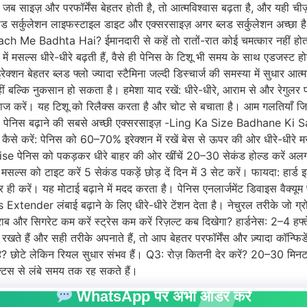
, जब साइज़ और परफॉर्मेंस बेहतर होती है, तो आत्मविश्वास बढ़ता है, और यही ची
ब्लड सर्कुलेशन लाइफस्टाइल डाइट और एक्सरसाइज़ अगर ब्लड सर्कुलेशन अच्छा है, 
ch Me Badhta Hai? ईमानदारी से कहें तो रातों-रात कोई चमत्कार नहीं होत
 में मसल्स धीरे-धीरे बढ़ती हैं, वैसे ही पेनिस के टिशू भी समय के साथ एडजस्ट 
बेहतर ब्लड फ्लो ज्यादा स्टैमिना जल्दी डिस्चार्ज की समस्या में सुधार आत्मवि
नहीं बल्कि नुकसान हो सकता है। हमेशा याद रखें: धीरे-धीरे, आराम से और रेगुल
ज करें। यह टिशू को रिलैक्स करता है और चोट से बचाता है। आम गलतियाँ जिनस
 करना पेनिस बढ़ाने की सबसे अच्छी एक्सरसाइज़ -Ling Ka Size Badhane Ki
े करें: पेनिस को 60–70% इरेक्शन में रखें बेस से ऊपर की ओर धीरे-धीरे म
ise पेनिस को पकड़कर धीरे बाहर की ओर खींचें 20–30 सेकंड होल्ड करें अलग-अ
को टाइट करें 5 सेकंड पकड़ें छोड़ दें दिन में 3 सेट करें। फायदा: हार्ड इर
ी करें। यह मोटाई बढ़ाने में मदद करता है। पेनिस एनलार्जमेंट डिवाइस वैक
s Extender लंबाई बढ़ाने के लिए धीरे-धीरे टेंशन देता है। नेचुरल तरीके जो ग्र
ाब और सिगरेट कम करें स्ट्रेस कम करें रिज़ल्ट कब दिखेगा? हार्डनेस: 2–4 हफ
 रखते हैं और सही तरीके अपनाते हैं, तो आप बेहतर परफॉर्मेंस और ज़्यादा कॉन्फिड
ै? छोटे लेकिन रियल सुधार संभव हैं। Q3: रोज़ कितनी देर करें? 20–30 मिनट क
्रैक्टिस से लंबे समय तक रह सकते हैं।
WhatsApp पर अभी ऑर्डर करें