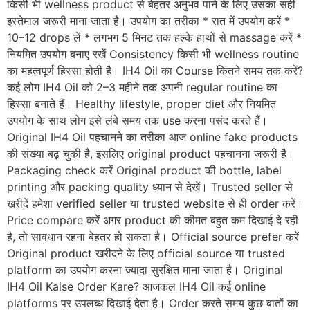
किसी भी wellness product से बेहतर अनुभव पाने के लिए उसका सही
इस्तेमाल जरूरी माना जाता है। उपयोग का तरीका * रात में उपयोग करें *
10–12 drops लें * लगभग 5 मिनट तक हल्के हाथों से massage करें *
नियमित उपयोग बनाए रखें Consistency किसी भी wellness routine
का महत्वपूर्ण हिस्सा होती है। IH4 Oil का Course कितने समय तक करें?
कई लोग IH4 Oil को 2–3 महीने तक अपनी regular routine का
हिस्सा बनाते हैं। Healthy lifestyle, proper diet और नियमित
उपयोग के साथ लोग इसे लंबे समय तक use करना पसंद करते हैं।
Original IH4 Oil पहचानने का तरीका आज online fake products
की संख्या बढ़ चुकी है, इसलिए original product पहचानना जरूरी है।
Packaging check करें Original product की bottle, label
printing और packing quality ध्यान से देखें। Trusted seller से
खरीदें हमेशा verified seller या trusted website से ही order करें।
Price compare करें अगर product की कीमत बहुत कम दिखाई दे रही
है, तो सावधान रहना बेहतर हो सकता है। Official source prefer करें
Original product खरीदने के लिए official source या trusted
platform का उपयोग करना ज्यादा सुरक्षित माना जाता है। Original
IH4 Oil Kaise Order Kare? आजकल IH4 Oil कई online
platforms पर उपलब्ध दिखाई देता है। Order करते समय कुछ बातों का