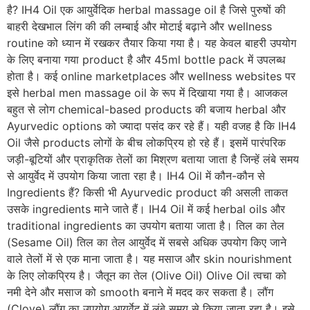
है? IH4 Oil एक आयुर्वेदिक herbal massage oil है जिसे पुरुषों की
बाहरी देखभाल लिंग की की लम्बाई और मोटाई बढ़ाने और wellness
routine को ध्यान में रखकर तैयार किया गया है। यह केवल बाहरी उपयोग
के लिए बनाया गया product है और 45ml bottle pack में उपलब्ध
होता है। कई online marketplaces और wellness websites पर
इसे herbal men massage oil के रूप में दिखाया गया है। आजकल
बहुत से लोग chemical-based products की बजाय herbal और
Ayurvedic options को ज्यादा पसंद कर रहे हैं। यही वजह है कि IH4
Oil जैसे products लोगों के बीच लोकप्रिय हो रहे हैं। इसमें पारंपरिक
जड़ी-बूटियों और प्राकृतिक तेलों का मिश्रण बताया जाता है जिन्हें लंबे समय
से आयुर्वेद में उपयोग किया जाता रहा है। IH4 Oil में कौन-कौन से
Ingredients हैं? किसी भी Ayurvedic product की असली ताकत
उसके ingredients माने जाते हैं। IH4 Oil में कई herbal oils और
traditional ingredients का उपयोग बताया जाता है। तिल का तेल
(Sesame Oil) तिल का तेल आयुर्वेद में सबसे अधिक उपयोग किए जाने
वाले तेलों में से एक माना जाता है। यह मसाज और skin nourishment
के लिए लोकप्रिय है। जैतून का तेल (Olive Oil) Olive Oil त्वचा को
नमी देने और मसाज को smooth बनाने में मदद कर सकता है। लौंग
(Clove) लौंग का उपयोग आयुर्वेद में लंबे समय से किया जाता रहा है। इसे