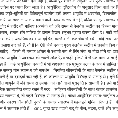
ंग के आकार पर ध्यान देना नहीं है, बल्कि पूरे शरीर के संतुलन और पुरुष स्वास्थ
ेलनेस पर ध्यान दिया जाता है। आयुर्वेदिक दृष्टिकोण के अनुसार निम्न बातों पर व
िक जड़ी-बूटियों का विवेकपूर्ण उपयोग इसी कारण आयुर्वेद में अश्वगंधा, शिलाज
 चमत्कारी या तत्काल आकार बढ़ाने वाले उपाय के रूप में नहीं, बल्कि समग्र स्वास्थ्
ेद में शरीर की मालिश (अभ्यंग) को लंबे समय से वेलनेस रूटीन का हिस्सा माना गया
खभाल, आराम और मालिश के दौरान बेहतर अनुभव प्राप्त करना होता है। सही माल
लिश करें। अत्यधिक दबाव या दर्द पैदा करने वाली तकनीक से बचें। यदि त्वचा 
 कर रहे हैं, तो IH4 Oil जैसे उत्पाद पुरुष वेलनेस रूटीन में उपयोग किए जाने 
चाहिए। किसी भी मसाज ऑयल से स्थायी रूप से लिंग लंबा या मोटा होने का दावा व
वगंधा आयुर्वेद में अश्वगंधा को सबसे लोकप्रिय जड़ी-बूटियों में से एक माना जा
 रहा है। कई आयुर्वेदिक उत्पादों में भी अश्वगंधा एक प्रमुख घटक के रूप में शाम
े समग्र यौन स्वास्थ्य को समर्थन। नियमित जीवनशैली के साथ वेलनेस रूटीन 
ारी है या दवाइयाँ चल रही हैं, तो डॉक्टर या आयुर्वेद विशेषज्ञ से सलाह लें। इसे 
त आयुर्वेद में लंबे समय से उपयोग की जाने वाली प्राकृतिक सामग्री है। इसे पा
ीरिक सहनशक्ति बनाए रखने में मदद। सक्रिय जीवनशैली के साथ बेहतर तालमेल
स्थ्य समस्या है, तो पहले विशेषज्ञ से सलाह लें। चौथा आयुर्वेदिक उपाय: संत
स्वस्थ जीवनशैली पुरुषों के समग्र स्वास्थ्य में महत्वपूर्ण भूमिका निभाते हैं। 4.
में सहायक होते हैं। Zinc युक्त खाद्य पदार्थ कद्दू के बीज, नट्स, दालें और