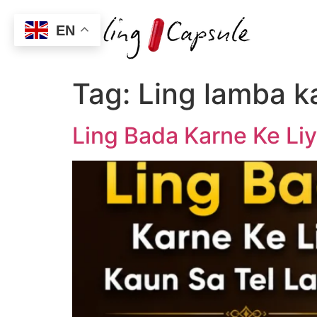
EN
Tag:
Ling lamba ka
Ling Bada Karne Ke Liye 