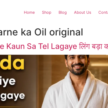
Home
Shop
Blog
About Us
Cont
rne ka Oil original
Kaun Sa Tel Lagaye लिंग बड़ा करने