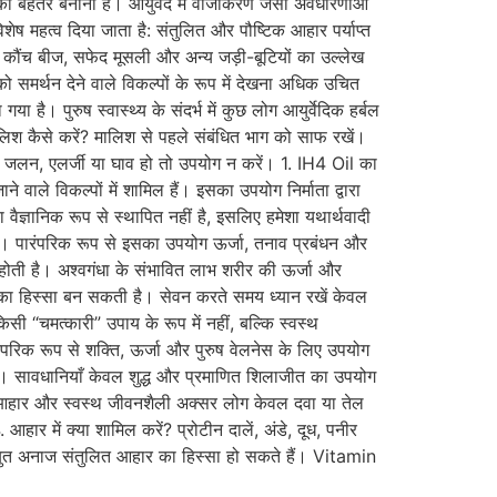
्य को बेहतर बनाना है। आयुर्वेद में वाजीकरण जैसी अवधारणाओं
िशेष महत्व दिया जाता है: संतुलित और पौष्टिक आहार पर्याप्त
ीत, कौंच बीज, सफेद मूसली और अन्य जड़ी-बूटियों का उल्लेख
य को समर्थन देने वाले विकल्पों के रूप में देखना अधिक उचित
 है। पुरुष स्वास्थ्य के संदर्भ में कुछ लोग आयुर्वेदिक हर्बल
िश कैसे करें? मालिश से पहले संबंधित भाग को साफ रखें।
पर जलन, एलर्जी या घाव हो तो उपयोग न करें। 1. IH4 Oil का
वाले विकल्पों में शामिल हैं। इसका उपयोग निर्माता द्वारा
ैज्ञानिक रूप से स्थापित नहीं है, इसलिए हमेशा यथार्थवादी
ता है। पारंपरिक रूप से इसका उपयोग ऊर्जा, तनाव प्रबंधन और
िल होती है। अश्वगंधा के संभावित लाभ शरीर की ऊर्जा और
का हिस्सा बन सकती है। सेवन करते समय ध्यान रखें केवल
किसी “चमत्कारी” उपाय के रूप में नहीं, बल्कि स्वस्थ
रंपरिक रूप से शक्ति, ऊर्जा और पुरुष वेलनेस के लिए उपयोग
। सावधानियाँ केवल शुद्ध और प्रमाणित शिलाजीत का उपयोग
ुलित आहार और स्वस्थ जीवनशैली अक्सर लोग केवल दवा या तेल
 आहार में क्या शामिल करें? प्रोटीन दालें, अंडे, दूध, पनीर
 साबुत अनाज संतुलित आहार का हिस्सा हो सकते हैं। Vitamin