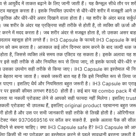
 से आयुर्वेद में ताकत बढ़ाने के लिए जानी जाती हैं। यह कैप्सूल सीधे तौर पर 
 एक्टिव महसूस करता है। इसके नियमित उपयोग से धीरे-धीरे शरीर में मजबूती आ
िक और धीरे-धीरे असर दिखाने वाला होता है। यह शरीर के अंदर ब्लड सर्कुले
। जब शरीर के अंदर यह प्रक्रिया सही तरीके से होती है, तो व्यक्ति की ऊर्जा और
ूर करने में मदद करता है। जब शरीर अंदर से मजबूत होता है, तो उसका असर बाह
 बदलाव महसूस होने लगते हैं। IH3 Capsule के फायदे IH3 Capsule के कई फा
कान को कम करता है। आजकल कई लोग दिनभर काम करने के बाद जल्दी थक जाते ह
 सहायक होता है, जिससे व्यक्ति लंबे समय तक एक्टिव रह सकता है। इसके अलावा य
से सही तरीके से और नियमित रूप से लिया जाए, तो इसके फायदे धीरे-धीरे स्
 जब उसका उपयोग सही तरीके से किया जाए। IH3 Capsule का इस्तेमाल भी निय
ना बेहतर माना जाता है। सबसे जरूरी बात यह है कि इसे नियमित रूप से लिया जाए,
नहीं मिल पाएगा। इसलिए धैर्य और नियमितता बहुत जरूरी है। IH3 Capsule का
ौर पर इसकी कीमत लगभग ₹850 होती है। कई बार यह combo pack में भी उपल
कि सस्ता या नकली प्रोडक्ट लेने से आपको सही फायदा नहीं मिलेगा। इसलिए t
 नकली प्रोडक्ट भी उपलब्ध हैं, इसलिए original product पहचानना बहुत 
ुथरी होती है और उस पर सभी जानकारी सही तरीके से लिखी होती है। ओरिगीनल 
 नंबर 9370669516 पर कॉल कर सकते है. इसके अलावा पैक की सील सही तर
ने से बचना चाहिए। क्या IH3 Capsule safe है? IH3 Capsule को आयुर्वेदि
सलिए किसी भी नए प्रोडक्ट का इस्तेमाल करने से पहले सावधानी बरतना जरूरी 