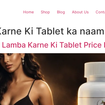
Home
Shop
Blog
About Us
Cont
arne Ki Tablet ka naam
 Lamba Karne Ki Tablet Price