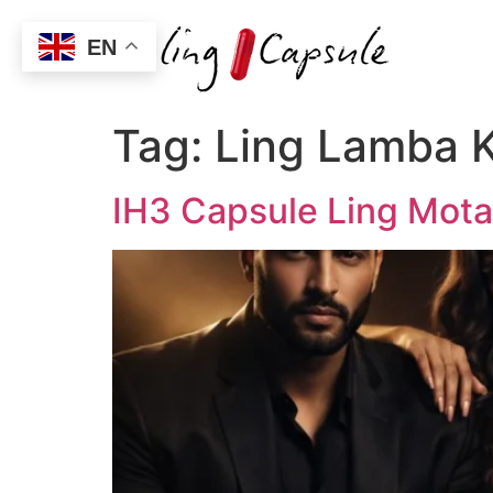
EN
Tag:
Ling Lamba K
IH3 Capsule Ling Mota