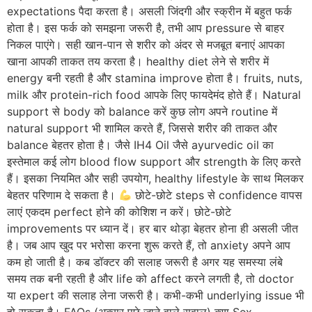
expectations पैदा करता है। असली जिंदगी और स्क्रीन में बहुत फर्क
होता है। इस फर्क को समझना जरूरी है, तभी आप pressure से बाहर
निकल पाएंगे। सही खान-पान से शरीर को अंदर से मजबूत बनाएं आपका
खाना आपकी ताकत तय करता है। healthy diet लेने से शरीर में
energy बनी रहती है और stamina improve होता है। fruits, nuts,
milk और protein-rich food आपके लिए फायदेमंद होते हैं। Natural
support से body को balance करें कुछ लोग अपने routine में
natural support भी शामिल करते हैं, जिससे शरीर की ताकत और
balance बेहतर होता है। जैसे IH4 Oil जैसे ayurvedic oil का
इस्तेमाल कई लोग blood flow support और strength के लिए करते
हैं। इसका नियमित और सही उपयोग, healthy lifestyle के साथ मिलकर
बेहतर परिणाम दे सकता है।
छोटे-छोटे steps से confidence वापस
लाएं एकदम perfect होने की कोशिश न करें। छोटे-छोटे
improvements पर ध्यान दें। हर बार थोड़ा बेहतर होना ही असली जीत
है। जब आप खुद पर भरोसा करना शुरू करते हैं, तो anxiety अपने आप
कम हो जाती है। कब डॉक्टर की सलाह जरूरी है अगर यह समस्या लंबे
समय तक बनी रहती है और life को affect करने लगती है, तो doctor
या expert की सलाह लेना जरूरी है। कभी-कभी underlying issue भी