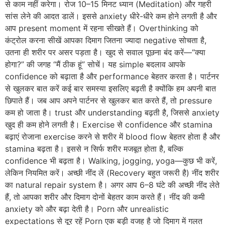
से काम नहीं करेगा। रोज 10–15 मिनट ध्यान (Meditation) और गहरी
सांस लेने की आदत डालें। इससे anxiety धीरे-धीरे कम होने लगती है और
आप present moment में रहना सीखते हैं। Overthinking को
कंट्रोल करना सीखें आपका दिमाग जितना ज्यादा negative सोचता है,
उतना ही शरीर पर असर पड़ता है। खुद से सवाल पूछना बंद करें—“क्या
होगा?” की जगह “मैं ठीक हूं” सोचें। यह simple बदलाव आपके
confidence को बढ़ाता है और performance बेहतर करता है। पार्टनर
से खुलकर बात करें कई बार समस्या इसलिए बढ़ती है क्योंकि हम अपनी बात
छिपाते हैं। जब आप अपने पार्टनर से खुलकर बात करते हैं, तो pressure
कम हो जाता है। trust और understanding बढ़ती है, जिससे anxiety
खुद ही कम होने लगती है। Exercise से confidence और stamina
बढ़ाएं रोजाना exercise करने से शरीर में blood flow बेहतर होता है और
stamina बढ़ता है। इससे न सिर्फ शरीर मजबूत होता है, बल्कि
confidence भी बढ़ता है। Walking, jogging, yoga—कुछ भी करें,
लेकिन नियमित करें। अच्छी नींद लें (Recovery बहुत जरूरी है) नींद शरीर
का natural repair system है। अगर आप 6–8 घंटे की अच्छी नींद लेते
हैं, तो आपका शरीर और दिमाग दोनों बेहतर काम करते हैं। नींद की कमी
anxiety को और बढ़ा देती है। Porn और unrealistic
expectations से दूर रहें Porn एक बड़ी वजह है जो दिमाग में गलत