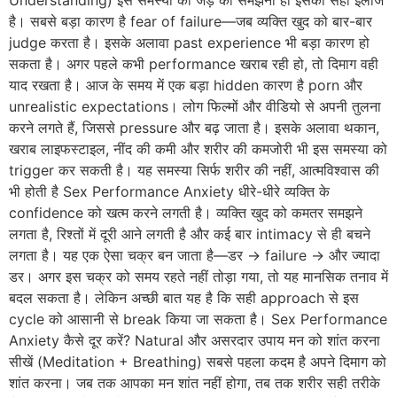
Understanding) इस समस्या की जड़ को समझना ही इसका सही इलाज
है। सबसे बड़ा कारण है fear of failure—जब व्यक्ति खुद को बार-बार
judge करता है। इसके अलावा past experience भी बड़ा कारण हो
सकता है। अगर पहले कभी performance खराब रही हो, तो दिमाग वही
याद रखता है। आज के समय में एक बड़ा hidden कारण है porn और
unrealistic expectations। लोग फिल्मों और वीडियो से अपनी तुलना
करने लगते हैं, जिससे pressure और बढ़ जाता है। इसके अलावा थकान,
खराब लाइफस्टाइल, नींद की कमी और शरीर की कमजोरी भी इस समस्या को
trigger कर सकती है। यह समस्या सिर्फ शरीर की नहीं, आत्मविश्वास की
भी होती है Sex Performance Anxiety धीरे-धीरे व्यक्ति के
confidence को खत्म करने लगती है। व्यक्ति खुद को कमतर समझने
लगता है, रिश्तों में दूरी आने लगती है और कई बार intimacy से ही बचने
लगता है। यह एक ऐसा चक्र बन जाता है—डर → failure → और ज्यादा
डर। अगर इस चक्र को समय रहते नहीं तोड़ा गया, तो यह मानसिक तनाव में
बदल सकता है। लेकिन अच्छी बात यह है कि सही approach से इस
cycle को आसानी से break किया जा सकता है। Sex Performance
Anxiety कैसे दूर करें? Natural और असरदार उपाय मन को शांत करना
सीखें (Meditation + Breathing) सबसे पहला कदम है अपने दिमाग को
शांत करना। जब तक आपका मन शांत नहीं होगा, तब तक शरीर सही तरीके