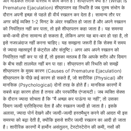
और मेडिकल तरीके वास्तव में काम करते हैं। शीघ्रपतन क्या है? (What is
Premature Ejaculation) शीघ्रपतन वह स्थिति है जब पुरुष संभोग के
दौरान अपनी इच्छा से पहले ही वीर्य स्खलन कर देता है। सामान्य तौर पर
अगर कोई व्यक्ति 1-2 मिनट के अंदर स्खलित हो जाता है और अपने स्खलन
को नियंत्रित नहीं कर पाता, तो इसे शीघ्रपतन कहा जाता है। यह समस्या
कभी-कभी होना सामान्य हो सकता है, लेकिन अगर यह बार-बार हो रहा है, तो
इसे नजरअंदाज नहीं करना चाहिए। यह समझना जरूरी है कि सेक्स में समय
से ज्यादा महत्वपूर्ण है कंट्रोल और संतुष्टि। अगर आप अपने स्खलन को
नियंत्रित नहीं कर पा रहे हैं, तो इसका मतलब है कि आपके शरीर और दिमाग
के बीच सही तालमेल नहीं बन पा रहा। शीघ्रपतन की स्थिति को समझें
शीघ्रपतन के मुख्य कारण (Causes of Premature Ejaculation)
शीघ्रपतन के पीछे कई कारण हो सकते हैं, जो शारीरिक (Physical) और
मानसिक (Psychological) दोनों तरह के होते हैं। मानसिक कारणों में
सबसे बड़ा कारण होता है तनाव और परफॉर्मेंस एंग्जायटी। जब व्यक्ति सेक्स
के दौरान ज्यादा सोचता है कि “मैं अच्छा कर पाऊंगा या नहीं”, तो उसका
दिमाग जल्दी प्रतिक्रिया देता है और स्खलन जल्दी हो जाता है। इसके
अलावा, ज्यादा पोर्न देखने और जल्दी-जल्दी हस्तमैथुन करने की आदत भी इस
समस्या को बढ़ा देती है, क्योंकि इससे शरीर जल्दी स्खलन का आदी हो जाता
है। शारीरिक कारणों में हार्मोन असंतुलन, टेस्टोस्टेरोन की कमी, नसों की