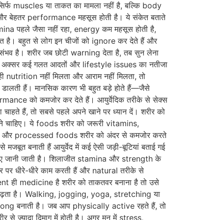
सिर्फ muscles या ताकत का मामला नहीं है, बल्कि body
र बेहतर performance महसूस होती है। ये संकेत बताते
tamina पहले जैसा नहीं रहा, energy कम महसूस होती है,
है। बहुत से लोग इन चीजों को ignore कर देते हैं और
संभव है। शरीर जब छोटी warning देता है, तब सुन लेना
। यह अक्सर कई गलत आदतों और lifestyle issues का नतीजा
ी nutrition नहीं मिलता और आराम नहीं मिलता, तो
ी हैं। मानसिक कारण भी बहुत बड़े होते हैं—जैसे
ce को कमजोर कर देते हैं। आयुर्वेदिक तरीके से सेक्स
ाहते हैं, तो सबसे पहले अपने खाने पर ध्यान दें। शरीर को
होने चाहिए। ये foods शरीर को जरूरी vitamins,
 खाना और processed foods शरीर को अंदर से कमजोर करते
 मजबूत बनाती हैं आयुर्वेद में कई ऐसी जड़ी-बूटियां बताई गई
 लिए जानी जाती है। शिलाजीत stamina और strength के
ीर पर धीरे-धीरे काम करती हैं और natural तरीके से
ment ही medicine है शरीर को ताकतवर बनाना है तो उसे
 बढ़ता है। Walking, jogging, yoga, stretching या
ong बनाती है। जब आप physically active रहते हैं, तो
े ज्यादा दिमाग में होती है। अगर मन में stress,