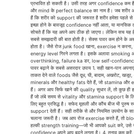
प्रभावित हो सकती है। उसी तरह अगर confidence कम है, 
और mind के perfect balance का नाम है। जब शरीर अंद
हैं कि शरीर को support की जरूरत है शरीर हमेशा पहले से 
इच्छा होने के बावजूद confidence नहीं आता, या मानसिक 
सोचते हैं कि यह अपने आप ठीक हो जाएगा। लेकिन सच यह है 
सबसे समझदारी की बात होती है। सेक्स पावर कम होने के अ
होता है। जैसे रोज junk food खाना, exercise न करना, 
energy level गिरने लगता है। इसके अलावा smoking और 
overthinking, failure ka डर, low self-confidence य
पावर बढ़ाने के सबसे असरदार उपाय 1. सही खान-पान अपनाएं, 
ताकत देने वाले foods जैसे दूध, घी, बादाम, अखरोट, खजू
minerals और healthy fats देते हैं, जो stamina और en
हैं। अगर आप सिर्फ खाने की quality सुधार लें, तो कुछ ही हफ्
हैं जो लंबे समय से vitality और stamina support के 
लिए बहुत प्रसिद्ध है। सफेद मूसली और कौंच बीज भी पुरुष स्
support देती हैं। सही तरीके से और नियमित उपयोग के सा
चलाना जरूरी है। जब आप रोज exercise करते हैं, तो bl
हल्की strength training—जो भी आपको suit करे, उसे रो
confidence अपने आप बढ़ने लगता है। 4. तनाव कम करें, क्