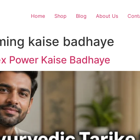
Home
Shop
Blog
About Us
Cont
iming kaise badhaye
ex Power Kaise Badhaye