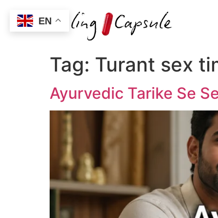
EN
Tag:
Turant sex t
Ayurvedic Tarike Se S