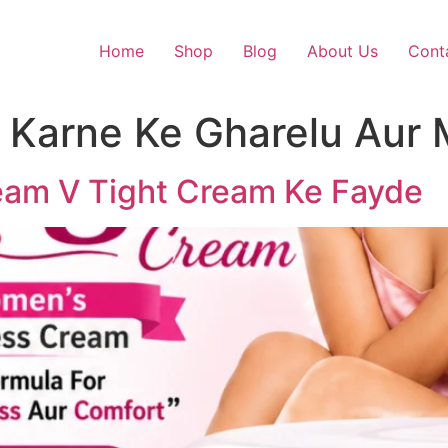
Home
Shop
Blog
About Us
Cont
t Karne Ke Gharelu Aur
ream V Tight Cream Ke Fayde