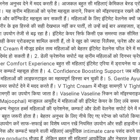
 वेलनेस अनुभव देने में मदद करती है। आजकल बहुत सी महिलाएं केमिकल बेस्ड प्
ाती है। यह क्रीम महिलाओं को फ्रेश महसूस कराने, स्किन को मॉइस्चराइज रखने 
बल और कॉन्फिडेंट महसूस कर सकती हैं। महिलाओं के लिए इंटिमेट वेलनेस क्यों
 शरीर के इस हिस्से की सही देखभाल नहीं कर पातीं, तो उन्हें कई बार असहजता
ोग तेजी से बढ़ रहा है। इंटिमेट केयर सिर्फ किसी एक समस्या तक सीमित नही
 सही केयर प्रोडक्ट्स शामिल करती हैं, तो वे खुद को ज्यादा रिलैक्स, फ्रेश
m में मौजूद हर्बल तत्व महिलाओं को बेहतर इंटिमेट वेलनेस फील देने में मद
देमंद हो सकती है। 2. डेली फ्रेशनेस सपोर्ट यह क्रीम महिलाओं को दिनभर फ्र
tter Comfort Experience बहुत सी महिलाएं इंटिमेट एरिया में ड्रायनेस
हतर कम्फर्ट महसूस होता है। 4. Confidence Boosting Support जब महिलाए
 महिलाओं की लाइफस्टाइल का महत्वपूर्ण हिस्सा बन चुकी है। 5. Gentle Ayu
 केयर सपोर्ट देने में मदद करते हैं। V Tight Cream में मौजूद सामग्री V Tig
क सामग्री का उपयोग किया जाता है। Vaseline Vaseline स्किन को मॉइस्चराइ
 (Majoophal) माजूफल आयुर्वेद में महिलाओं की इंटिमेट केयर के लिए लंबे समय 
 नेचुरल हर्ब्स महिलाओं की फ्रेशनेस, कम्फर्ट और डेली वेलनेस सपोर्ट देने म
त जरूरी होता है। बेहतर अनुभव के लिए नीचे दिए गए स्टेप्स को फॉलो किया
 नियमित उपयोग करें साफ-सफाई का विशेष ध्यान रखें नियमित उपयोग और सही हाइज
ेस और कम्फर्ट चाहने वाली महिलाएं आयुर्वेदिक intimate care पसंद करने वाल
are products मौजूद हैं, लेकिन बहुत सी महिलाएं आयुर्वेदिक और नेचुरल केय