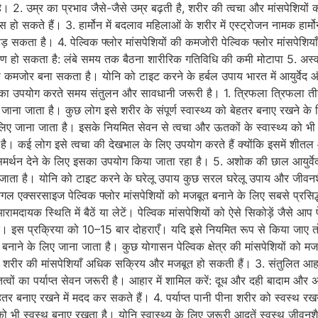
। 2. उम्र का प्रभाव जैसे-जैसे उम्र बढ़ती है, शरीर की त्वचा और मांसपेशियो
स हो सकते हैं। 3. हार्मोन में बदलाव महिलाओं के शरीर में एस्ट्रोजन नामक हार
ता है। 4. पेल्विक फ्लोर मांसपेशियों की कमजोरी पेल्विक फ्लोर मांसपेशियाँ शर
हो सकता है: लंबे समय तक बैठना शारीरिक गतिविधि की कमी मोटापा 5. अस्वस
कमजोर बना सकता है। योनि को टाइट करने के हर्बल उपाय भारत में आयुर्वेद और 
कि इनका उपयोग करते समय संतुलन और सावधानी जरूरी है। 1. त्रिफला त्रिफल
 जाना जाता है। कुछ लोग इसे शरीर के संपूर्ण स्वास्थ्य को बेहतर बनाए रखने 
 लिए जाना जाता है। इसके नियमित सेवन से त्वचा और ऊतकों के स्वास्थ्य को भी
ध है। कई लोग इसे त्वचा की देखभाल के लिए उपयोग करते हैं क्योंकि इसमें शीतल 
को समर्थन देने के लिए इसका उपयोग किया जाता रहा है। 5. अशोक की छाल आयुर्वे
 जाता है। योनि को टाइट करने के घरेलू उपाय कुछ सरल घरेलू उपाय और जीवनशैली
्सरसाइज पेल्विक फ्लोर मांसपेशियों को मजबूत बनाने के लिए सबसे प्रसिद्ध व्य
 आरामदायक स्थिति में बैठें या लेटें। पेल्विक मांसपेशियों को ऐसे सिकोड़ें जै
ोड़ दें। इस प्रक्रिया को 10–15 बार दोहराएँ। यदि इसे नियमित रूप से किया ज
 के लिए जाना जाता है। कुछ योगासन पेल्विक क्षेत्र की मांसपेशियों को मजब
शरीर की मांसपेशियाँ अधिक सक्रिय और मजबूत हो सकती हैं। 3. संतुलित आहार
त्वों का पर्याप्त सेवन जरूरी है। आहार में शामिल करें: दूध और दही बादाम और
हतर बनाए रखने में मदद कर सकते हैं। 4. पर्याप्त पानी पीना शरीर को स्वस्थ रखने 
 भी स्वस्थ बनाए रखता है। योनि स्वास्थ्य के लिए जरूरी आदतें स्वस्थ जीवनशैल