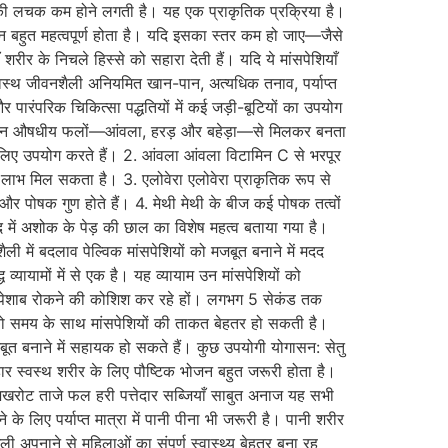
ं की लचक कम होने लगती है। यह एक प्राकृतिक प्रक्रिया है।
्मोन बहुत महत्वपूर्ण होता है। यदि इसका स्तर कम हो जाए—जैसे
ीर के निचले हिस्से को सहारा देती हैं। यदि ये मांसपेशियाँ
्थ जीवनशैली अनियमित खान-पान, अत्यधिक तनाव, पर्याप्त
पारंपरिक चिकित्सा पद्धतियों में कई जड़ी-बूटियों का उपयोग
ा तीन औषधीय फलों—आंवला, हरड़ और बहेड़ा—से मिलकर बनता
के लिए उपयोग करते हैं। 2. आंवला आंवला विटामिन C से भरपूर
 लाभ मिल सकता है। 3. एलोवेरा एलोवेरा प्राकृतिक रूप से
और पोषक गुण होते हैं। 4. मेथी मेथी के बीज कई पोषक तत्वों
द में अशोक के पेड़ की छाल का विशेष महत्व बताया गया है।
 में बदलाव पेल्विक मांसपेशियों को मजबूत बनाने में मदद
ायामों में से एक है। यह व्यायाम उन मांसपेशियों को
से आप पेशाब रोकने की कोशिश कर रहे हों। लगभग 5 सेकंड तक
ाए तो समय के साथ मांसपेशियों की ताकत बेहतर हो सकती है।
ूत बनाने में सहायक हो सकते हैं। कुछ उपयोगी योगासन: सेतु
 स्वस्थ शरीर के लिए पौष्टिक भोजन बहुत जरूरी होता है।
 अखरोट ताजे फल हरी पत्तेदार सब्जियाँ साबुत अनाज यह सभी
के लिए पर्याप्त मात्रा में पानी पीना भी जरूरी है। पानी शरीर
ी अपनाने से महिलाओं का संपूर्ण स्वास्थ्य बेहतर बना रह