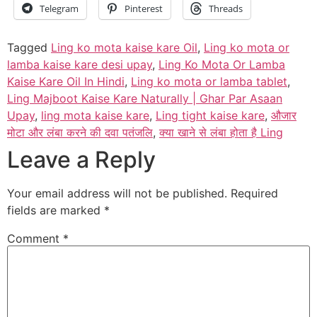
Telegram
Pinterest
Threads
Tagged
Ling ko mota kaise kare Oil
,
Ling ko mota or
lamba kaise kare desi upay
,
Ling Ko Mota Or Lamba
Kaise Kare Oil In Hindi
,
Ling ko mota or lamba tablet
,
Ling Majboot Kaise Kare Naturally | Ghar Par Asaan
Upay
,
ling mota kaise kare
,
Ling tight kaise kare
,
औजार
मोटा और लंबा करने की दवा पतंजलि
,
क्या खाने से लंबा होता है Ling
Leave a Reply
Your email address will not be published.
Required
fields are marked
*
Comment
*