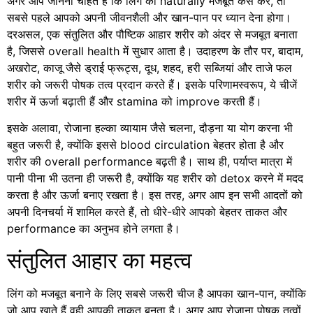
अगर आप जानना चाहते हैं कि लिंग को naturally मजबूत कैसे करें, तो
सबसे पहले आपको अपनी जीवनशैली और खान-पान पर ध्यान देना होगा।
दरअसल, एक संतुलित और पौष्टिक आहार शरीर को अंदर से मजबूत बनाता
है, जिससे overall health में सुधार आता है। उदाहरण के तौर पर, बादाम,
अखरोट, काजू जैसे ड्राई फ्रूट्स, दूध, शहद, हरी सब्जियां और ताजे फल
शरीर को जरूरी पोषक तत्व प्रदान करते हैं। इसके परिणामस्वरूप, ये चीजें
शरीर में ऊर्जा बढ़ाती हैं और stamina को improve करती हैं।
इसके अलावा, रोजाना हल्का व्यायाम जैसे चलना, दौड़ना या योग करना भी
बहुत जरूरी है, क्योंकि इससे blood circulation बेहतर होता है और
शरीर की overall performance बढ़ती है। साथ ही, पर्याप्त मात्रा में
पानी पीना भी उतना ही जरूरी है, क्योंकि यह शरीर को detox करने में मदद
करता है और ऊर्जा बनाए रखता है। इस तरह, अगर आप इन सभी आदतों को
अपनी दिनचर्या में शामिल करते हैं, तो धीरे-धीरे आपको बेहतर ताकत और
performance का अनुभव होने लगता है।
संतुलित आहार का महत्व
लिंग को मजबूत बनाने के लिए सबसे जरूरी चीज है आपका खान-पान, क्योंकि
जो आप खाते हैं वही आपकी ताकत बनता है। अगर आप रोजाना पोषक तत्वों