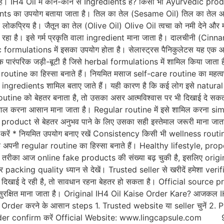
ाता रहा है। IH4 Oil में कौन-कौन से Ingredients हैं? किसी भी Ayurvedic 
s का उपयोग बताया जाता है। तिल का तेल (Sesame Oil) तिल का तेल आयुर्वेद
कप्रिय है। जैतून का तेल (Olive Oil) Olive Oil त्वचा को नमी देने और
ाता रहा है। इसे गर्म प्रकृति वाला ingredient माना जाता है। दालचीनी (
formulations में इसका उपयोग होता है। सेलास्ट्रस पैनिकुलेटस यह एक आय
एक पारंपरिक जड़ी-बूटी है जिसे herbal formulations में शामिल किया जाता
utine का हिस्सा बनाते हैं। नियमित मसाज self-care routine का महत्वप
gredients शामिल बताए जाते हैं। यही कारण है कि कई लोग इसे natural o
ine को बेहतर बनाता है, तो उसका असर आत्मविश्वास पर भी दिखाई दे सकत
तेमाल करना आसान माना जाता है। Regular routine में इसे शामिल करना
uct से बेहतर अनुभव पाने के लिए उसका सही इस्तेमाल जरूरी माना जाता ह
रें * नियमित उपयोग बनाए रखें Consistency किसी भी wellness routine 
अपनी regular routine का हिस्सा बनाते हैं। Healthy lifestyle, pro
का तरीका आज online fake products की संख्या बढ़ चुकी है, इसलिए or
packing quality ध्यान से देखें। Trusted seller से खरीदें हमेशा veri
ाई दे रही है, तो सावधान रहना बेहतर हो सकता है। Official source pre
ुरक्षित माना जाता है। Original IH4 Oil Kaise Order Kare? आजकल I
है। Order करने के आसान steps 1. Trusted website या seller चुनें 2
5. Order confirm करें Official Website: www.lingcapsule.co