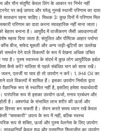
्य और यौन संतुष्टि केवल लिंग के आकार पर निर्भर नहीं
ंटरनेट पर कई उत्पाद और घरेलू नुस्खे स्थायी परिणाम का दावा
नों से सावधान रहना चाहिए। मिथक 3: कुछ दिनों में परिणाम मिल
मत्कारी परिणाम का दावा करना व्यावहारिक नहीं माना जाता।
्य को बेहतर बनाना है। आयुर्वेद में वाजीकरण जैसी अवधारणाओं
िशेष महत्व दिया जाता है: संतुलित और पौष्टिक आहार पर्याप्त
ीत, कौंच बीज, सफेद मूसली और अन्य जड़ी-बूटियों का उल्लेख
य को समर्थन देने वाले विकल्पों के रूप में देखना अधिक उचित
 है। पुरुष स्वास्थ्य के संदर्भ में कुछ लोग आयुर्वेदिक हर्बल
िश कैसे करें? मालिश से पहले संबंधित भाग को साफ रखें।
पर जलन, एलर्जी या घाव हो तो उपयोग न करें। 1. IH4 Oil का
वाले विकल्पों में शामिल हैं। इसका उपयोग निर्माता द्वारा
ैज्ञानिक रूप से स्थापित नहीं है, इसलिए हमेशा यथार्थवादी
ता है। पारंपरिक रूप से इसका उपयोग ऊर्जा, तनाव प्रबंधन और
िल होती है। अश्वगंधा के संभावित लाभ शरीर की ऊर्जा और
का हिस्सा बन सकती है। सेवन करते समय ध्यान रखें केवल
किसी “चमत्कारी” उपाय के रूप में नहीं, बल्कि स्वस्थ
रंपरिक रूप से शक्ति, ऊर्जा और पुरुष वेलनेस के लिए उपयोग
। सावधानियाँ केवल शुद्ध और प्रमाणित शिलाजीत का उपयोग