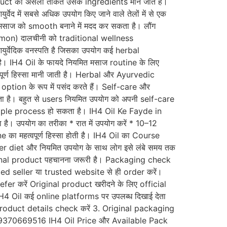
product की असली ताकत उसके ingredients माने जाते हैं।
 में सबसे अधिक उपयोग किए जाने वाले तेलों में से एक
 मसाज को smooth बनाने में मदद कर सकता है। लौंग
Cinnamon) दालचीनी को traditional wellness
ुर्वेदिक वनस्पति है जिसका उपयोग कई herbal
 है। IH4 Oil के फायदे नियमित मसाज routine के लिए
ूर्ण हिस्सा मानी जाती है। Herbal और Ayurvedic
ption के रूप में पसंद करते हैं। Self-care और
ा है। बहुत से users नियमित उपयोग को अपनी self-care
 simple process हो सकता है। IH4 Oil Ke Fayde in
ै। उपयोग का तरीका * रात में उपयोग करें * 10–12
का महत्वपूर्ण हिस्सा होती है। IH4 Oil का Course
per diet और नियमित उपयोग के साथ लोग इसे लंबे समय तक
iginal product पहचानना जरूरी है। Packaging check
fied seller या trusted website से ही order करें।
fer करें Original product खरीदने के लिए official
H4 Oil कई online platforms पर उपलब्ध दिखाई देता
. Product details check करें 3. Original packaging
m 9370669516 IH4 Oil Price और Available Pack