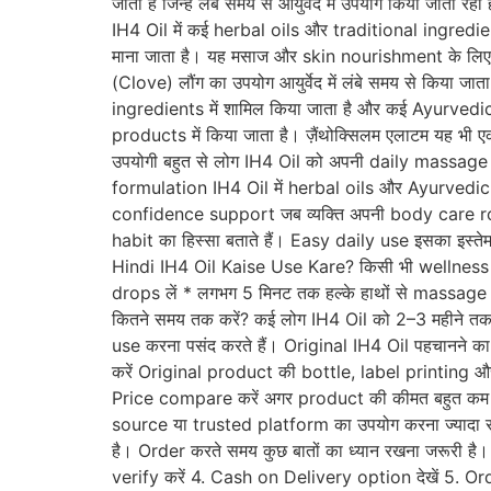
जाता है जिन्हें लंबे समय से आयुर्वेद में उपयोग किया ज
IH4 Oil में कई herbal oils और traditional ingredient
माना जाता है। यह मसाज और skin nourishment के लिए लो
(Clove) लौंग का उपयोग आयुर्वेद में लंबे समय से किया ज
ingredients में शामिल किया जाता है और कई Ayurvedic 
products में किया जाता है। ज़ैंथोक्सिलम एलाटम यह भी 
उपयोगी बहुत से लोग IH4 Oil को अपनी daily massage ro
formulation IH4 Oil में herbal oils और Ayurvedic in
confidence support जब व्यक्ति अपनी body care rout
habit का हिस्सा बताते हैं। Easy daily use इसका इस्
Hindi IH4 Oil Kaise Use Kare? किसी भी wellness prod
drops लें * लगभग 5 मिनट तक हल्के हाथों से massage क
कितने समय तक करें? कई लोग IH4 Oil को 2–3 महीने तक 
use करना पसंद करते हैं। Original IH4 Oil पहचानने 
करें Original product की bottle, label printing और 
Price compare करें अगर product की कीमत बहुत कम दिख
source या trusted platform का उपयोग करना ज्यादा स
है। Order करते समय कुछ बातों का ध्यान रखना जरूरी 
verify करें 4. Cash on Delivery option देखें 