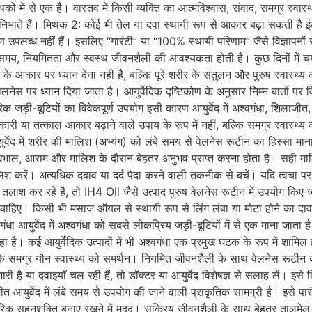
में से एक है। वास्तव में किसी व्यक्ति का आत्मविश्वास, संवाद, समग्र स्वास्थ
का निभाते हैं। मिथक 2: कोई भी तेल या दवा स्थायी रूप से आकार बढ़ा सकती है इ
 प्रमाण उपलब्ध नहीं हैं। इसलिए “गारंटी” या “100% स्थायी परिणाम” जैसे विज्ञाप
िए समय, नियमितता और स्वस्थ जीवनशैली की आवश्यकता होती है। कुछ दिनों में च
ंग के आकार पर ध्यान देना नहीं है, बल्कि पूरे शरीर के संतुलन और पुरुष स्वास्थ
ेलनेस पर ध्यान दिया जाता है। आयुर्वेदिक दृष्टिकोण के अनुसार निम्न बातों पर व
िक जड़ी-बूटियों का विवेकपूर्ण उपयोग इसी कारण आयुर्वेद में अश्वगंधा, शिलाज
 चमत्कारी या तत्काल आकार बढ़ाने वाले उपाय के रूप में नहीं, बल्कि समग्र स्वास्थ्
ेद में शरीर की मालिश (अभ्यंग) को लंबे समय से वेलनेस रूटीन का हिस्सा माना गया
खभाल, आराम और मालिश के दौरान बेहतर अनुभव प्राप्त करना होता है। सही माल
लिश करें। अत्यधिक दबाव या दर्द पैदा करने वाली तकनीक से बचें। यदि त्वचा 
 कर रहे हैं, तो IH4 Oil जैसे उत्पाद पुरुष वेलनेस रूटीन में उपयोग किए जाने 
चाहिए। किसी भी मसाज ऑयल से स्थायी रूप से लिंग लंबा या मोटा होने का दावा व
वगंधा आयुर्वेद में अश्वगंधा को सबसे लोकप्रिय जड़ी-बूटियों में से एक माना जा
 रहा है। कई आयुर्वेदिक उत्पादों में भी अश्वगंधा एक प्रमुख घटक के रूप में शाम
े समग्र यौन स्वास्थ्य को समर्थन। नियमित जीवनशैली के साथ वेलनेस रूटीन 
ारी है या दवाइयाँ चल रही हैं, तो डॉक्टर या आयुर्वेद विशेषज्ञ से सलाह लें। इसे 
त आयुर्वेद में लंबे समय से उपयोग की जाने वाली प्राकृतिक सामग्री है। इसे पा
ीरिक सहनशक्ति बनाए रखने में मदद। सक्रिय जीवनशैली के साथ बेहतर तालमेल