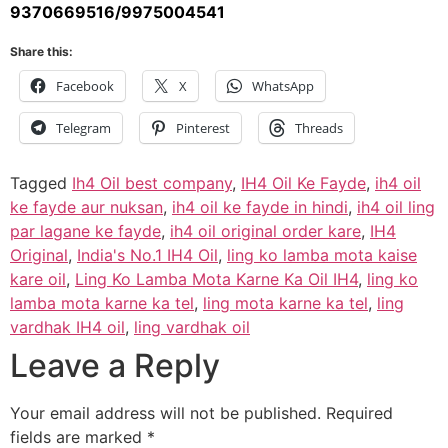
9370669516/9975004541
Share this:
Facebook
X
WhatsApp
Telegram
Pinterest
Threads
Tagged
Ih4 Oil best company
,
IH4 Oil Ke Fayde
,
ih4 oil
ke fayde aur nuksan
,
ih4 oil ke fayde in hindi
,
ih4 oil ling
par lagane ke fayde
,
ih4 oil original order kare
,
IH4
Original
,
India's No.1 IH4 Oil
,
ling ko lamba mota kaise
kare oil
,
Ling Ko Lamba Mota Karne Ka Oil IH4
,
ling ko
lamba mota karne ka tel
,
ling mota karne ka tel
,
ling
vardhak IH4 oil
,
ling vardhak oil
Leave a Reply
Your email address will not be published.
Required
fields are marked
*