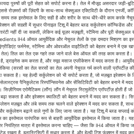
ायदा पुरुषों की पूरी सेहत को सपोर्ट करना है। तेल में मौजूद असरदार जड़ी-बू
। इससे रोज़मर्रा की ज़िंदगी के साथ-साथ सेक्सुअल एक्टिविटी के दौरान एनर्जी, क
बे समय तक इस्तेमाल के लिए सही है और शरीर के साथ धीरे-धीरे काम करके नैचुर
शन की सख़्ती में सुधार पीनाइल टिशू में बेहतर ब्लड सर्कुलेशन कॉन्फिडेंस और पर
ारंटी नहीं दी जा सकती, लेकिन कई यूज़र मज़बूती, स्टैमिना और पूरी सेक्सुअल 
dients IH4 ऑयल आयुर्वेदिक और नेचुरल तेलों के एक दमदार मिश्रण का इस्तेम
इंग्रीडिएंट फर्मनेस, स्टैमिना और ओवरऑल वाइटैलिटी को बेहतर बनाने में एक ख
तेल) तिल का तेल एक गहरे तक जाने वाले बेस ऑयल की तरह काम करता है। यह स्कि
है, ड्राइनेस कम करता है, और स्मूद मसाज एप्लीकेशन में मदद करता है। आयुर्वे
किया (सरसों का तेल सरसों का तेल अपनी नेचुरल गर्म करने वाली प्रॉपर्टीज़ की 
कता है। यह हेल्दी सर्कुलेशन को भी सपोर्ट करता है, जो मज़बूत इरेक्शन के लि
, सेलास्ट्रस पैनिकुलेटस रिस्पॉन्सिवनेस और सेंसिटिविटी को बेहतर बनाने मे
सिज़ीगियम एरोमैटिकम (लौंग) लौंग में नेचुरल स्टिमुलेटिंग प्रॉपर्टीज़ होती हैं 
 को बढ़ा सकता है और इरेक्शन क्वालिटी को बेहतर बनाने में मदद कर सकता है। 
र सर्कुलेशन मज़बूत और लंबे समय तक चलने वाले इरेक्शन में मदद कर सकता है, सा
ग और सर्कुलेशन बढ़ाने वाले गुणों के लिए जाना जाता है। यह टिशू में ब्लड सप्ला
 इस्तेमाल पारंपरिक रूप से बाहरी आयुर्वेदिक इस्तेमाल में किया जाता है। यह स
र नियंत्रित मात्रा में इस्तेमाल करना चाहिए — जैसा कि IH4 ऑयल में क
रेटेड रखता है, इलास्टिसिटी में सुधार करता है, और हेल्दी टिशू फंक्शन में म