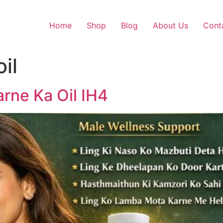
Home
Shop
Blog
About Us
Cont
il
rne Ka Oil IH4