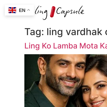
EN
Tag:
ling vardhak o
Ling Ko Lamba Mota Ka