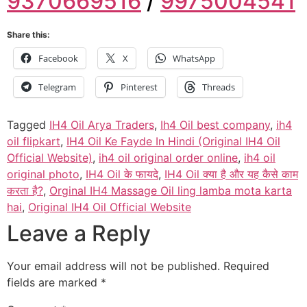
9370669516
/
9975004541
Share this:
Facebook
X
WhatsApp
Telegram
Pinterest
Threads
Tagged
IH4 Oil Arya Traders
,
Ih4 Oil best company
,
ih4
oil flipkart
,
IH4 Oil Ke Fayde In Hindi (Original IH4 Oil
Official Website)
,
ih4 oil original order online
,
ih4 oil
original photo
,
IH4 Oil के फायदे
,
IH4 Oil क्या है और यह कैसे काम
करता है?
,
Orginal IH4 Massage Oil ling lamba mota karta
hai
,
Original IH4 Oil Official Website
Leave a Reply
Your email address will not be published.
Required
fields are marked
*